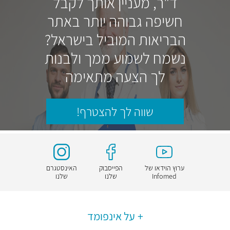
ד"ר, מעניין אותך לקבל
חשיפה גבוהה יותר באתר
הבריאות המוביל בישראל?
נשמח לשמוע ממך ולבנות
לך הצעה מתאימה
שווה לך להצטרף!
ערוץ הוידאו של
הפייסבוק
האינסטגרם
Infomed
שלנו
שלנו
על אינפומד