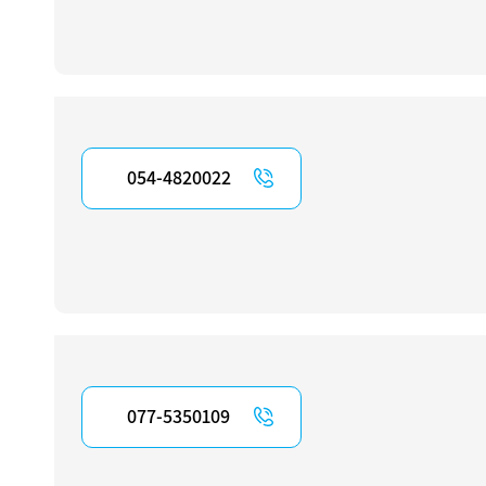
054-4820022
077-5350109