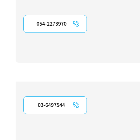
054-2273970
03-6497544