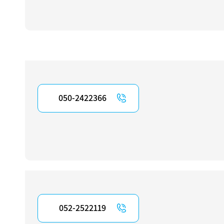
050-2422366
052-2522119