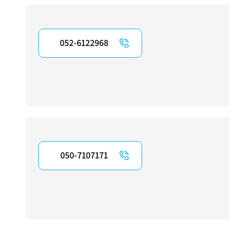
052-6122968
050-7107171