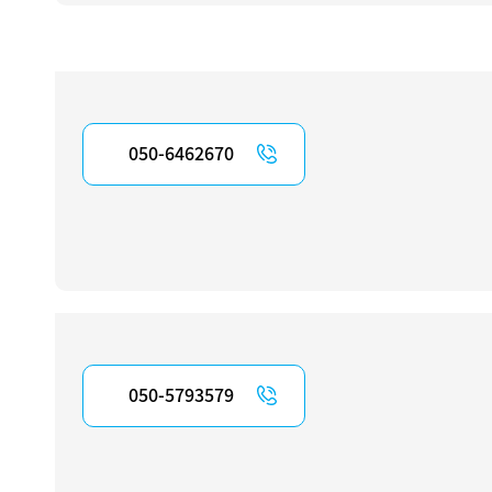
050-6462670
050-5793579