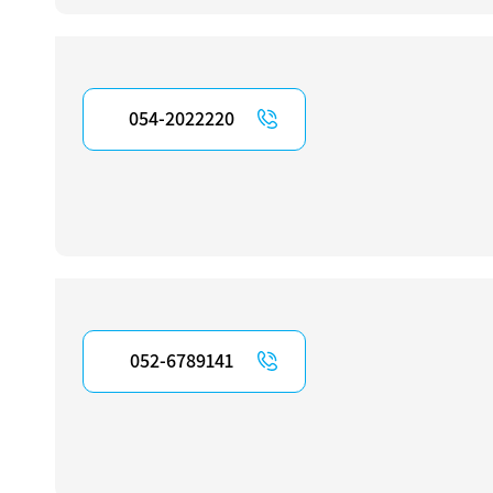
054-2022220
052-6789141