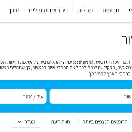
י
תרופות
מחלות
ניתוחים וטיפולים
תוכן
פ
ר
היא שיטה ממוקדת לפתרון בעיות, אשר מספקת מסגרת בה היטהרות רגשית (arsis
ולוג/ית, תפקידו/ה לנהל ולהכיל את ההתבטאויות הרגשיות, כך שתהליכי הגישור
 ברחבי הארץ לבחירתך.
הרופאים הנצפים ביותר
חוות דעת
מגדר