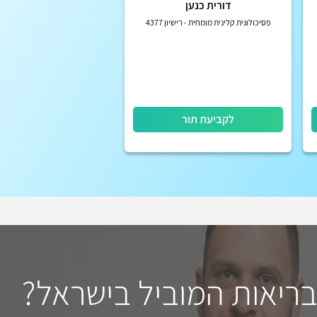
דורית כנען
פסיכולוגית קלינית מומחית - רישיון 4377
לקביעת תור
בריאות המוביל בישראל?