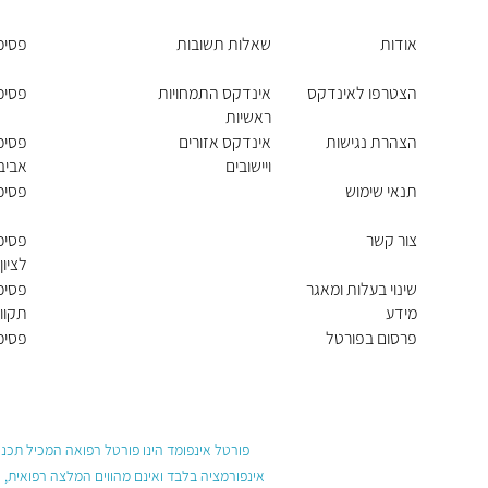
אודות
שאלות תשובות
פסיכו
הצטרפו לאינדקס
אינדקס התמחויות
פסיכו
ראשיות
הצהרת נגישות
אינדקס אזורים
פסיכו
ויישובים
אביב 
תנאי שימוש
פסיכו
צור קשר
פסיכו
לציון
שינוי בעלות ומאגר
פסיכ
מידע
תקוו
פרסום בפורטל
פסיכו
פורטל אינפומד הינו פורטל רפואה המכיל תכנים
אינפורמציה בלבד ואינם מהווים המלצה רפואית, 