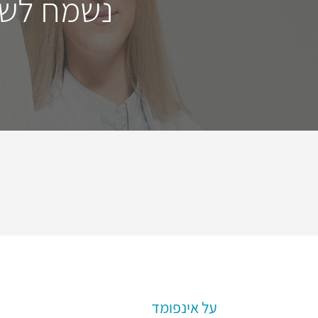
נשמח לשמ
על אינפומד