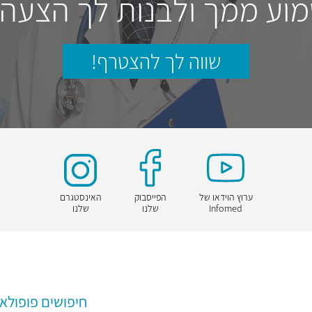
וע ממך ולבנות לך הצעה
שווה לך להצטרף!
ערוץ הוידאו של
הפייסבוק
האינסטגרם
Infomed
שלנו
שלנו
חיפושים פופולאר