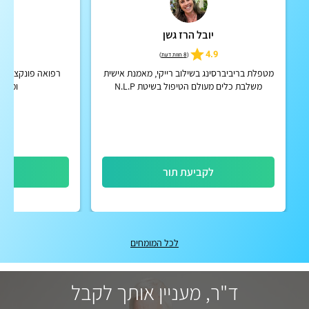
יובל הרז גשן
אי
5
4.9
(
8 חוות דעת
)
מטפלת בריביברסינג בשילוב רייקי, מאמנת אישית
רפואה פונקציונאל
משלבת כלים מעולם הטיפול בשיטת N.L.P
ומאמנ
ופסיכולוגיה חיובית
לקביעת תור
לק
לכל המומחים
ד"ר, מעניין אותך לקבל