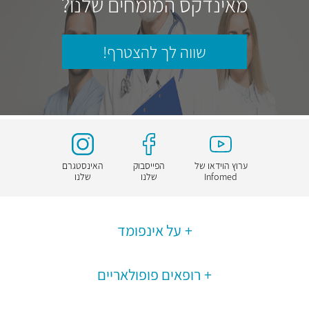
מאינדקס המומחים שלנו?
שווה לך להצטרף!
ערוץ הוידאו של
הפייסבוק
האינסטגרם
Infomed
שלנו
שלנו
על אינפומד
רופאים פופולאריים