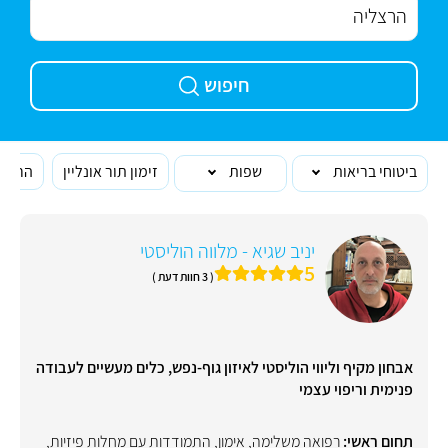
חיפוש
ביטוחי בריאות
שפות
זימון תור אונליין
הרופא
יניב שגיא - מלווה הוליסטי
5
( 3 חוות דעת )
אבחון מקיף וליווי הוליסטי לאיזון גוף-נפש, כלים מעשיים לעבודה
פנימית וריפוי עצמי
תחום ראשי:
רפואה משלימה
,
אימון
,
התמודדות עם מחלות פיזיות
,