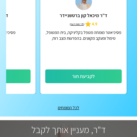
ד"ר מיכאל קון ברטשניידר
ד"ר מ
5.0
4.9
(
15 חוות דעת
)
פסיכיאטר מומחה מטפל בקליניקה, בית המטופל,
פסיכיאטר א
טיפול ומעקב מקוונים. בהפרעות מצב רוח,
הפרעות קשב וריכוז, הפרעות פסיכוטיות אקוטיות
וכרוניות, הפרעות אישי...
לקביעת תור
לק
לכל המומחים
ד"ר, מעניין אותך לקבל