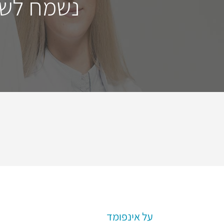
נשמח לשמ
על אינפומד