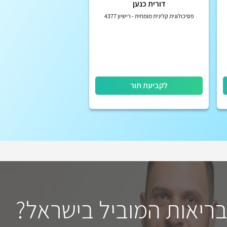
דורית כנען
פסיכולוגית קלינית מומחית - רישיון 4377
לקביעת תור
בריאות המוביל בישראל?