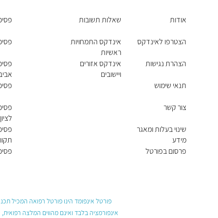
אודות
שאלות תשובות
פסיכו
הצטרפו לאינדקס
אינדקס התמחויות
פסיכו
ראשיות
הצהרת נגישות
אינדקס אזורים
פסיכו
ויישובים
אביב 
תנאי שימוש
פסיכו
צור קשר
פסיכו
לציון
שינוי בעלות ומאגר
פסיכ
מידע
תקוו
פרסום בפורטל
פסיכו
פורטל אינפומד הינו פורטל רפואה המכיל תכנים
אינפורמציה בלבד ואינם מהווים המלצה רפואית, 