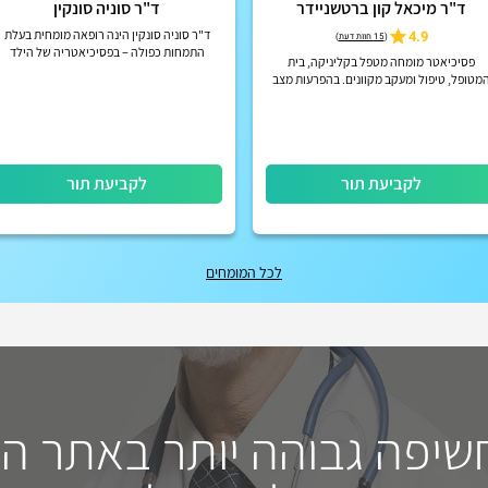
ד"ר מיכאל קון ברטשניידר
ד"ר סוניה סונקין
4.9
ד"ר סוניה סונקין הינה רופאה מומחית בעלת
(
15 חוות דעת
)
התמחות כפולה – בפסיכיאטריה של הילד
פסיכיאטר מומחה מטפל בקליניקה, בית
והמתבגר ובפסיכיאטריה של מבוגרים.
מטופל, טיפול ומעקב מקוונים. בהפרעות מצב
רוח, הפרעות קשב וריכוז, הפרעות פסיכוטיות
אקוטיות וכרוניות, הפרעות אישי...
לקביעת תור
לקביעת תור
לכל המומחים
חשיפה גבוהה יותר באתר ה