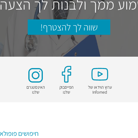
וע ממך ולבנות לך הצעה
שווה לך להצטרף!
ערוץ הוידאו של
הפייסבוק
האינסטגרם
Infomed
שלנו
שלנו
חיפושים פופולאר