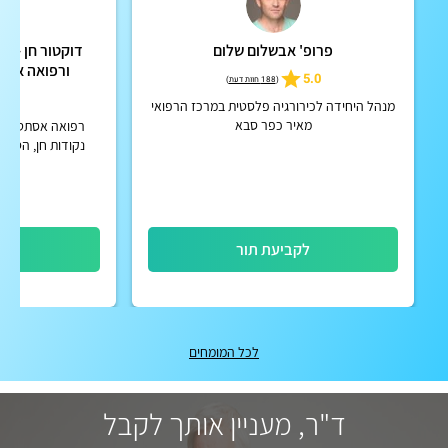
פרופ' אבשלום שלום
דוקטור חן - מר
ורפואה אסת
5.0
(
188 חוות דעת
)
5
מנהל היחידה לכירורגיה פלסטית במרכז הרפואי
מאיר כפר סבא
רפואה אסתטית מ
נקודות חן, הסרת נ
הסרת קונדילומה,
חדשני בס
לקביעת תור
לק
לכל המומחים
ד"ר, מעניין אותך לקבל