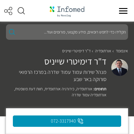
הקלידו
כדי
לחפש
רופאים,
מידע
אינפומד
אורתופדיה
ד"ר דימיטרי שייניס
מקצועי,
ד"ר דימיטרי שייניס
פורומים
ועוד...
מנהל שירות עמוד עמוד שדרה במרכז הרפואי
סורוקה באר שבע
תחומים:
אורתופדיה
,
כירורגיה אורתופדית
,
חוות דעת משפטית
,
אורתופדיה עמוד שדרה
072-3317940