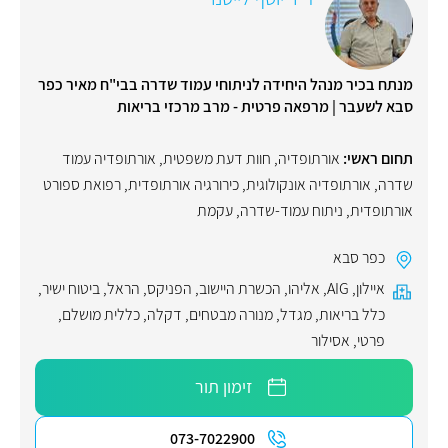
מנתח בכיר מנהל היחידה לניתוחי עמוד שדרה בבי"ח מאיר כפר
סבא לשעבר | מרפאה פרטית - מרב מרכזי בריאות
תחום ראשי:
אורתופדיה
,
חוות דעת משפטית
,
אורתופדיה עמוד
שדרה
,
אורתופדיה אונקולוגית
,
כירורגיה אורתופדית
,
רפואת ספורט
אורתופדית
,
ניתוח עמוד-שדרה
,
עקמת
כפר סבא
איילון
,
AIG
,
אליהו
,
הכשרת היישוב
,
הפניקס
,
הראל
,
ביטוח ישיר
,
כלל בריאות
,
מגדל
,
מנורה מבטחים
,
דקלה
,
כללית מושלם
,
פרטי
,
אסילור
זימון תור
073-7022900