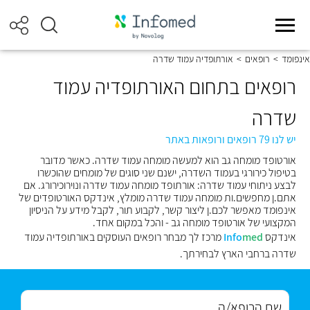
אינפומד
>
רופאים
>
אורתופדיה עמוד שדרה
רופאים בתחום האורתופדיה עמוד
שדרה
יש לנו 79 רופאים ורופאות באתר
אורטופד מומחה גב הוא למעשה מומחה עמוד שדרה. כאשר מדובר
בטיפול כירורגי בעמוד השדרה, ישנם שני סוגים של מומחים שהוכשרו
לבצע ניתוחי עמוד שדרה: אורתופד מומחה עמוד שדרה ונוירוכירורג. אם
אתם.ן מחפשים.ות מומחה עמוד שדרה מומלץ, אינדקס האורטופדים של
אינפומד מאפשר לכם.ן ליצור קשר, לקבוע תור, לקבל מידע על הניסיון
המקצועי של אורטופד מומחה גב - והכל במקום אחד.
אינדקס
med
Info
מרכז לך מבחר רופאים העוסקים באורתופדיה עמוד
שדרה ברחבי הארץ לבחירתך.