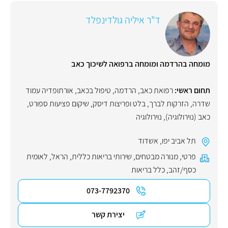
ד"ר איליה גולדינפלד
מומחה בהרדמה ומומחה ברפואה לשיכוך כאב
תחום ראשי:
רפואת כאב
,
הרדמה
,
טיפול בכאב
,
אורתופדיה עמוד
שדרה
,
הזרקות לברך
,
בלט ופריצות דיסק
,
שיקום פציעות ספורט
,
כאב (נוירולוגיה)
,
נוירולוגיה
תל אביב יפו
,
אשדוד
פרטי
,
מנורה מבטחים
,
שירותי בריאות כללית
,
הראל
,
לאומית
כסף/זהב
,
כלל בריאות
073-7792370
יצירת קשר