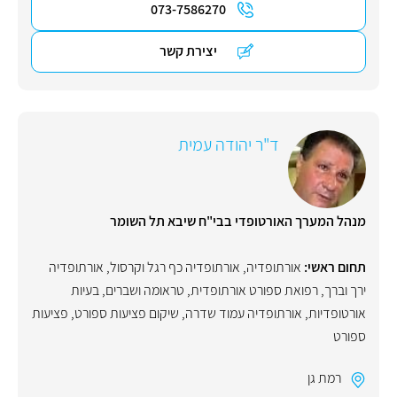
073-7586270
יצירת קשר
ד"ר יהודה עמית
מנהל המערך האורטופדי בבי"ח שיבא תל השומר
תחום ראשי:
אורתופדיה
,
אורתופדיה כף רגל וקרסול
,
אורתופדיה
ירך וברך
,
רפואת ספורט אורתופדית
,
טראומה ושברים
,
בעיות
אורטופדיות
,
אורתופדיה עמוד שדרה
,
שיקום פציעות ספורט
,
פציעות
ספורט
רמת גן