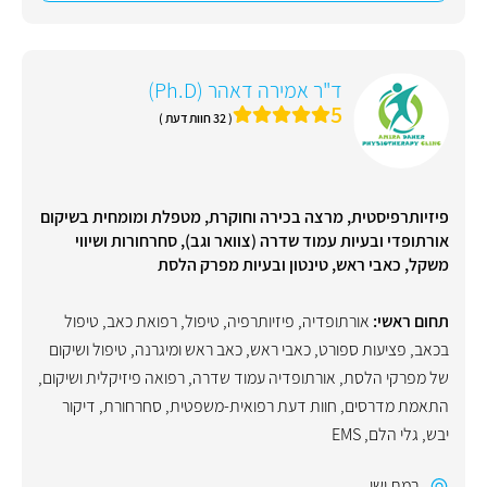
ד"ר אמירה דאהר (Ph.D)
5
( 32 חוות דעת )
פיזיותרפיסטית, מרצה בכירה וחוקרת, מטפלת ומומחית בשיקום
אורתופדי ובעיות עמוד שדרה (צוואר וגב), סחרחורות ושיווי
משקל, כאבי ראש, טינטון ובעיות מפרק הלסת
תחום ראשי:
אורתופדיה
,
פיזיותרפיה
,
טיפול
,
רפואת כאב
,
טיפול
בכאב
,
פציעות ספורט
,
כאבי ראש
,
כאב ראש ומיגרנה
,
טיפול ושיקום
של מפרקי הלסת
,
אורתופדיה עמוד שדרה
,
רפואה פיזיקלית ושיקום
,
התאמת מדרסים
,
חוות דעת רפואית-משפטית
,
סחרחורת
,
דיקור
יבש
,
גלי הלם
,
EMS
רמת ישי