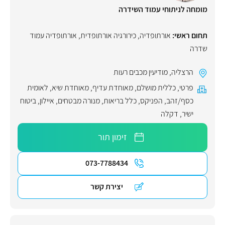
מומחה לניתוחי עמוד השידרה
תחום ראשי:
אורתופדיה
,
כירורגיה אורתופדית
,
אורתופדיה עמוד
שדרה
הרצליה
,
מודיעין מכבים רעות
פרטי
,
כללית מושלם
,
מאוחדת עדיף
,
מאוחדת שיא
,
לאומית
כסף/זהב
,
הפניקס
,
כלל בריאות
,
מנורה מבטחים
,
איילון
,
ביטוח
ישיר
,
דקלה
זימון תור
073-7788434
יצירת קשר