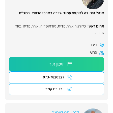
מנהל היחידה לניתוחי עמוד שדרה במרכז הרפואי רמב”ם
תחום ראשי:
כירורגיה אורתופדית
,
אורתופדיה
,
אורתופדיה עמוד
שדרה
חיפה
פרטי
זימון תור
073-7820327
יצירת קשר
ד"ר יוסף לייטנר