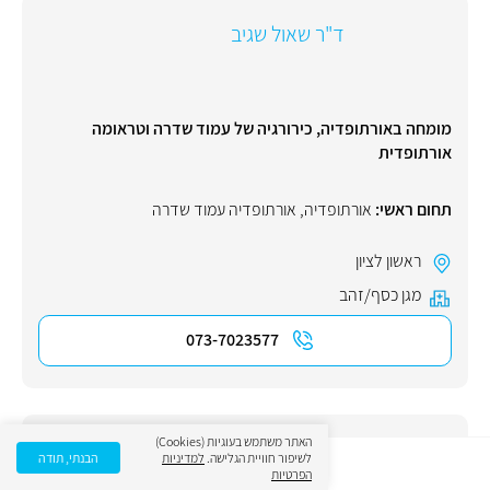
ד"ר שאול שגיב
מומחה באורתופדיה, כירורגיה של עמוד שדרה וטראומה
אורתופדית
תחום ראשי:
אורתופדיה
,
אורתופדיה עמוד שדרה
ראשון לציון
מגן כסף/זהב
073-7023577
האתר משתמש בעוגיות (Cookies)
ד"ר עמית קרן
לשיפור חוויית הגלישה.
למדיניות
הבנתי, תודה
הפרטיות