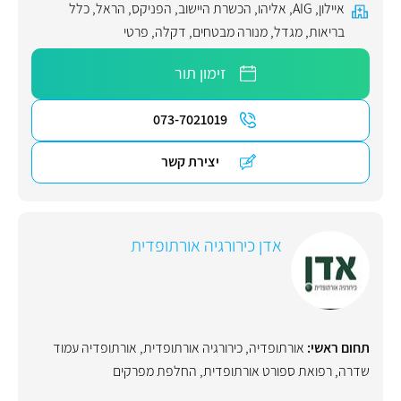
איילון
,
AIG
,
אליהו
,
הכשרת היישוב
,
הפניקס
,
הראל
,
כלל
בריאות
,
מגדל
,
מנורה מבטחים
,
דקלה
,
פרטי
זימון תור
073-7021019
יצירת קשר
אדן כירורגיה אורתופדית
תחום ראשי:
אורתופדיה
,
כירורגיה אורתופדית
,
אורתופדיה עמוד
שדרה
,
רפואת ספורט אורתופדית
,
החלפת מפרקים