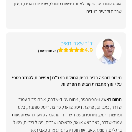
אוסטאופורוזיס
,
שיקום לאחר פציעות ספורט
,
שרירים כואבים
,
תיקון
שברים וקרעים בגידים
ד"ר שאדי חאיכ
4.9
( 23 חוות דעת )
נוירוכירורגיה בכיר בבית החולים רמב"ם | אפשרות להחזר כספי
על ייעוץ מחברות הביטוח הפרטיות
תחום ראשי:
נוירוכירורגיה
,
ניתוח עמוד-שדרה
,
אורתופדיה עמוד
שדרה
,
כאבי גב
,
פריצת דיסק צווארי
,
פריצת דיסק מותנית
,
בלט
ופריצות דיסק
,
נויורוכירוג עמוד שדרה
,
טראומה פגיעות ראש ופגיעות
עמוד-שדרה
,
כאב ראש צוואר
,
טראומה ושברים
,
נימול בידיים
,
נימול
ברגליים
,
רפואת כאב
,
אורתופדיה
,
זעזוע מוח
,
כאבי ראש