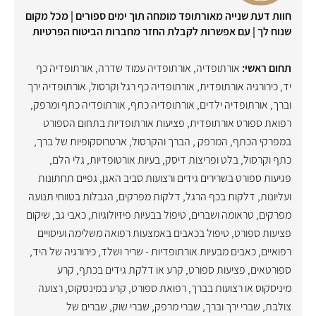
חוות דעת שנייה מאורתופד מומחה תוך ימים ספורים | מכל מקום
שנוח לך | עם אפשרות לקבלת החזר מחברות הביטוח הפרטיות
תחום ראשי:
אורתופדיה
,
אורתופדיה עמוד שדרה
,
אורתופדיה כף
יד
,
כירורגיה אורתופדית
,
אורתופדיה כף רגל וקרסול
,
אורתופדיה ירך
וברך
,
אורתופדיה ילדים
,
אורתופדיה כתף
,
אורתופדיה כתף ומרפק
,
רפואת ספורט אורתופדית
,
פציעות אורתופדיות בתחום הספורט
במפרקי הכתף, המרפק , הברך והקרסול
,
ארטרוסקופיות של ברך,
כתף וקרסול
,
בלט ופריצות דיסק
,
בעיות אורטופדיות
,
גלי הלם
,
פגיעות ספורט בשרירים גידים ורצועות סביב האגן, גפיים תחתונות
ועליונות
,
דלקות בכף הרגל
,
דלקות מפרקים
,
הגבלות בטווחי תנועה
מפרקים
,
טראומה ושברים
,
טיפול בבעיות פיזיולוגיות
,
כאבי גב
,
שיקום
פציעות ספורט
,
טיפול בכאבים באמצעות רפואה משלימה ועיסויים
רפואיים
,
כאבים מבעיות אורתופדיות - שריר ושלד
,
כירורגיה של היד
,
ספורטאים
,
פציעות ספורט
,
קרע או דלקת גידים בכתף
,
קרע
מיניסקוס או רצועות בברך
,
רפואת ספורט
,
קרע במינסקוס, רצועה
צולבת
,
שברי ירך וברך
,
שברי מרפק
,
שברי שוק
,
שברים של