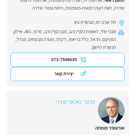
תחום ראשי:
אורתופדיה
,
חוות דעת משפטית
,
אורתופדיה עמוד
שדרה
,
חוות דעת רפואית-משפטית
,
ניתוח עמוד-שדרה
תל אביב יפו
,
מבשרת ציון
מכבי שלי
,
לאומית כסף/זהב
,
מגן כסף/זהב
,
פרטי
,
AIG
,
איילון
,
הפניקס
,
הראל
,
כלל בריאות
,
דקלה
,
מנורה מבטחים
,
מגדל
,
הכשרת היישוב
073-7599035
יצירת קשר
פרופ' מיכאל סודרי
אורטופד מומחה