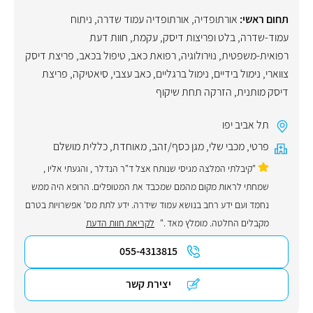
תחום ראשי:
אורתופדיה
,
אורתופדיה עמוד שדרה
,
ניתוח
עמוד-שדרה
,
בלט ופריצות דיסק
,
עקמת
,
חוות דעת
רפואית-משפטית
,
נוירולוגיה
,
רפואת כאב
,
טיפול בכאב
,
פריצת דיסק
צווארי
,
נימול בידיים
,
נימול ברגליים
,
כאב עצבי
,
סיאטיקה
,
פריצת
דיסק מותנית
,
הזרקה תחת שיקוף
תל אביב יפו
פרטי
,
מכבי שלי
,
מגן כסף/זהב
,
מאוחדת
,
כללית מושלם
"קיבלתי המלצה מגיסי שנותח אצל ד"ר הנדלר , והגעתי אליו ,
שמחתי לראות מקום מהמם שמכבד את המטופלים. הרופא היה ממש
נחמד ועם ידע רחב בנושא עמוד שידרה. ידע לתת מס' אפשרויות בטרם
מקבלים החלטה. מומלץ מאד ."
לקריאת חוות הדעת
055-4313815
יצירת קשר