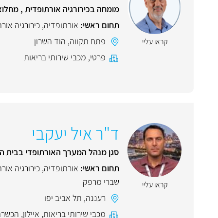
מומחה בכירורגיה אורתופדית , מחלוצ
תחום ראשי:
אורתופדיה
,
כירורגיה אור
פתח תקווה
,
הוד השרון
קראו עליי
פרטי
,
מכבי שירותי בריאות
ד"ר איל יעקבי
סגן מנהל המערך האורתופדי בבית ה
תחום ראשי:
אורתופדיה
,
כירורגיה אור
שברי מרפק
קראו עליי
רעננה
,
תל אביב יפו
מכבי שירותי בריאות
,
איילון
,
הכשרת