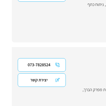
,
ניתוח כתף
073-7828524
יצירת קשר
 מפרק הברך
,