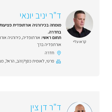
ד"ר יניב יונאי
מומחה בכירורגיה אורתופדית פציעות
בחדרה.
תחום ראשי:
אורתופדיה
,
כירורגיה אור
קראו עליי
אורתפדיה ברך
חדרה
פרטי
,
לאומית כסף/זהב
,
הראל
,
מנ
ד"ר דן צין