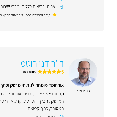
שירותי בריאות כללית
,
מכבי שירותי
"תודה והערכה רבה על הּטיפול המקצוע
ד"ר דני רוטמן
5
( 9 חוות דעת )
אורתופד מומחה לניתוחי מרפק וכתף,
קראו עליי
תחום ראשי:
אורתופדיה
,
אורתופדיה כ
המרפק , הברך והקרסול
,
קרע או דלקת
המסובב
,
כתף קפואה
נתניה
,
נתניה