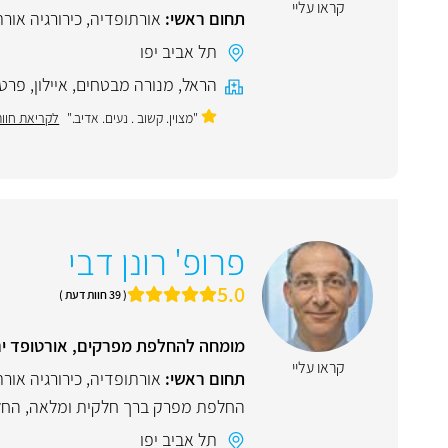
קראו עליי
תחום ראשי:
אורתופדיה
,
כירורגיה אור
תל אביב יפו
הראל
,
מנורה מבטחים
,
איילון
,
פרטי
"מצוין. קשוב . נעים. אדיב."
לקריאת חוו
פרופ' רונן דבי
5.0
( 39 חוות דעת )
מומחה להחלפת מפרקים, אורטופד ירך
קראו עליי
תחום ראשי:
אורתופדיה
,
כירורגיה אור
החלפת מפרק ברך חלקית ומלאה
,
החל
תל אביב יפו