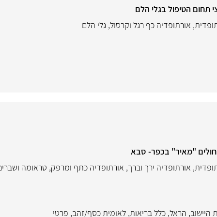
י תחום הטיפול בגלי הלם
תופדית
,
אורתופדיה כף רגל וקרסול
,
גלי הלם
חולים "מאיר" בכפר- סבא
תופדית
,
אורתופדיה ירך וברך
,
אורתופדיה כתף ומרפק
,
טראומה ושברים
 היישוב
,
הראל
,
כלל בריאות
,
לאומית כסף/זהב
,
פרטי