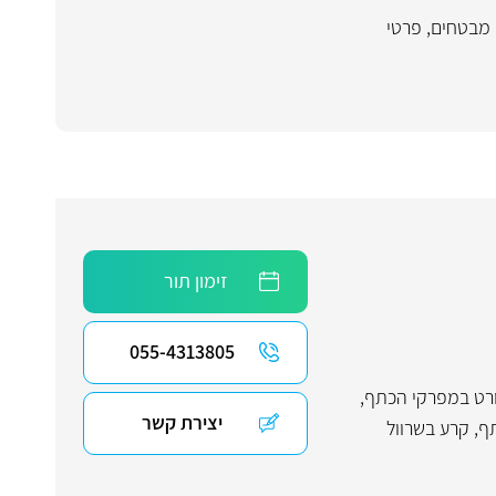
 מבטחים
,
פרטי
זימון תור
055-4313805
רט במפרקי הכתף,
יצירת קשר
ף
,
קרע בשרוול