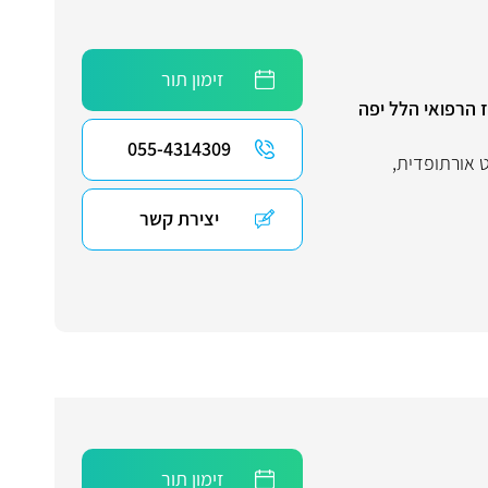
זימון תור
 הרפואי הלל יפה
055-4314309
 אורתופדית
,
יצירת קשר
זימון תור