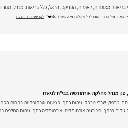
 בריאות
,
מאוחדת
,
לאומית
,
הפניקס
,
הראל
,
כלל בריאות
,
מגדל
,
מנורה
י והמסור ועל ההתייחסות לכל שאלה ונושא שעולה 🙏❤️"
לקריאת חוות הדעת
 סגן מנהל מחלקת אורתודפיה בבי"ח לניאדו
תף ומרפק
,
שברי מרפק
,
ניתוח כתף
,
פציעות אורתופדיות בתחום הספו
 גידים בכתף
,
כירורגיה אורתופדית
,
אורתופדיה כתף
,
ניתוח החלפת כת