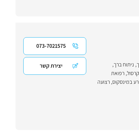
073-7021575
,
ניתוח ברך
,
יצירת קשר
קרסול
,
רפואת
ע במינסקוס, רצועה