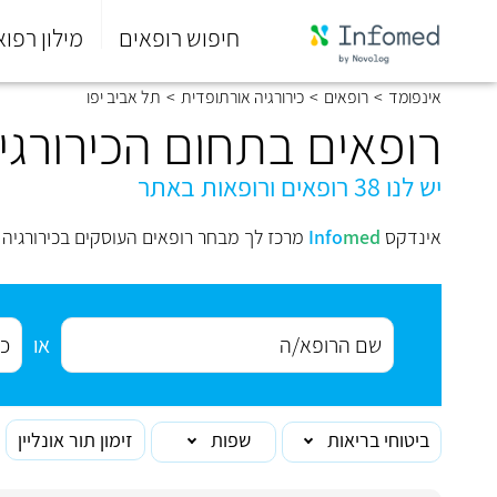
חיפוש רופאים
מילון רפוא
סוף
אינפומד
>
רופאים
>
כירורגיה אורתופדית
>
תל אביב יפו
התפריט
הראשי.
רופאים בתחום הכירורגי
יש לנו 38 רופאים ורופאות באתר
אינדקס
med
Info
מרכז לך מבחר רופאים העוסקים בכירורגיה 
או
ביטוחי בריאות
שפות
זימון תור אונליין