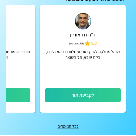
ד"ר דוד אוריון
ד"ר
4.8
5.0
(
19 חוות דעת
)
מנהל מחלקה לשבץ מוחי ומחלות נוירווסקולרית,
נוירוכירוג מומחה לני
בי"ח שיבא, תל-השומר
ניתוח
לקביעת תור
לק
לכל המומחים