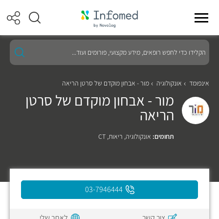
הקלידו
כדי
לחפש
רופאים,
מידע
אינפומד
אונקולוגיה
מור - אבחון מוקדם של סרטן הריאה
מקצועי,
מור - אבחון מוקדם של סרטן
פורומים
ועוד...
הריאה
תחומים:
אונקולוגיה
,
ריאות
,
CT
03-7946444
צור קשר
לאתר שלי