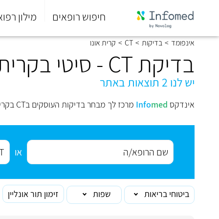
חיפוש רופאים
מילון רפוא
סוף
אינפומד
>
בדיקות
>
CT
>
קרית אונו
התפריט
בדיקת CT - סיטי בקרית אונו
הראשי.
יש לנו 2 תוצאות באתר
אינדקס
med
Info
מרכז לך מבחר בדיקות העוסקים בCT בקרית אונו לבחירתך.
או
ביטוחי בריאות
שפות
זימון תור אונליין