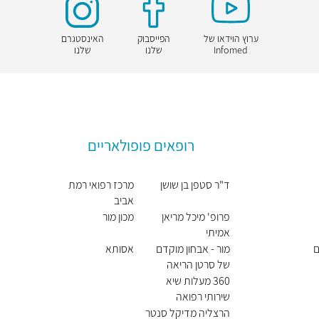
ערוץ הוידאו של
הפייסבוק
האינסטגרם
Infomed
שלנו
שלנו
רופאים פופולאריים
ד"ר סטפן בן שושן
מרכז רפואי רמת
אביב
פרופ' מיכל מריאן
מכון מור
אמיתי
ם
מור - אבחון מוקדם
אסותא
של סרטן הריאה
360 מעלות שיא
שירותי רפואה
הרצליה מדיקל סנטר