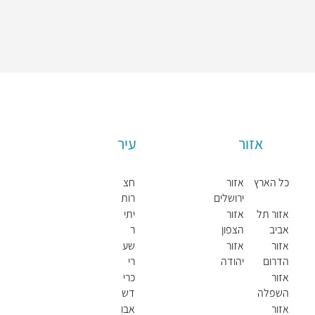
אזור
עיר
כל הארץ
אזור
חצ
ירושלים
רות
חול
אזור תל
אזור
יתי
דה
אביב
הצפון
ר
אזור
אזור
שע
הדרום
יהודה
רי
ושומרון
תקו
אזור
כרי
וה
השפלה
דש
א
אזור
אבו