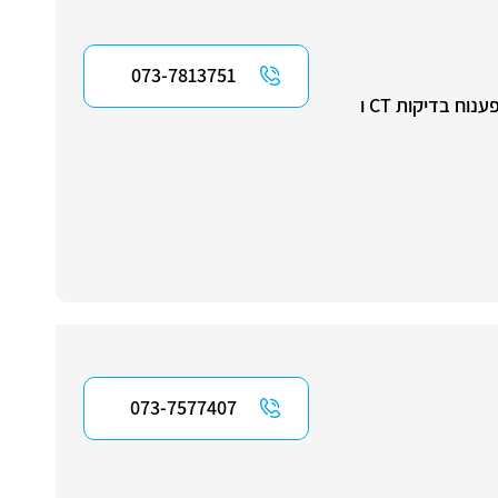
073-7813751
מומחית בדימות אברי הגוף: חזה, בטן ואגן כולל מערכת העיכול, מחלות אונקולוגיות, מצבים אחרי ניתוח, פענוח בדיקות CT ו
073-7577407