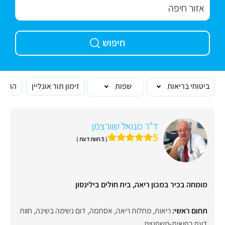
חיפוש
ביטוחי בריאות
שפות
זימון תור אונליין
הרופא
ד"ר מנואל שוורצמן
5
( 5 חוות דעת )
מומחה בכיר במכון ריאה, בית חולים בילינסון
תחום ראשי:
ריאות
,
מחלות ריאה
,
אסתמה
,
דום נשימה בשינה
,
חוות
דעת רפואית-משפטית