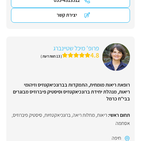
055-4313512
יצירת קשר
פרופ' מיכל שטיינברג
4.8
( 13 חוות דעת )
רופאת ריאות מומחית, התמקדות בברונכיאקטזיס וזיהומי
ריאות, מנהלת יחידת ברונכיאקטזיס וסיסטיק פיברוזיס מבוגרים
בבי"ח כרמל
תחום ראשי:
ריאות
,
מחלות ריאה
,
ברונכיאקטזיות
,
סיסטיק פיברוזיס
,
אסתמה
חיפה