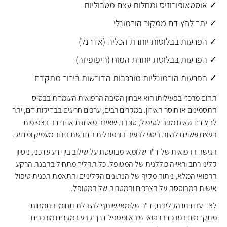
✓ אוסטאופורוזיס ומחלות עצם מטבוליות
✓ יתר לחץ דם ממקור הורמונלי
✓ הפרעות בבלוטות יותרת הכליה (אדרנל)
✓ הפרעות בבלוטת יותרת המוח (היפופיזה)
✓ הפרעות הורמונליות מורכבות הדורשות בירור מתקדם
תחום מרכזי בפעילותו הוא אבחון הסיבה הרפואית העומדת בבסיס
התסמינים או חוסר האיזון. במקרים רבים, ערכים חריגים בבדיקות דם, יתר
לחץ דם שאינו מגיב לטיפול, סוכרת שאינה מאוזנת או ירידה בצפיפות
העצם עשויים להיות ביטוי לבעיה הורמונלית הדורשת בירור מעמיק ומדויק.
הגישה הרפואית של ד"ר שלומאי מבוססת על שילוב בין ידע עדכני, ניסיון
קליני רחב וראייה כוללנית של המטופל. כל תהליך מתחיל בהבנת הרקע
הרפואי המלא, ניתוח מקיף של הנתונים הקליניים והתאמת תכנית טיפול
אישית המבוססת על הצרכים והמטרות של המטופל.
לצד עבודתו הקלינית, ד"ר שלומאי שותף להובלת תחומי התמחות
מתקדמים במרכז הרפואי שיבא ומטפל דרך קבע במקרים מורכבים