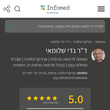
הקלידו
כדי
לחפש
רופאים,
מידע
אינפומד
אנדוקרינולוגיה
ד"ר גדי שלומאי
מקצועי,
ד"ר גדי שלומאי
פורומים
ועוד...
מומחה לרפואה פנימית | אנדוקרינולוגיה | סוכרת
ומחלות עצם | מנהל מרפאה פרטית רב תחומית
תחומים:
אנדוקרינולוגיה
,
פנימית
,
סכרת
,
יתר לחץ דם
,
אוסטאופורוזיס ומחלות עצם
5.0
( 26 חוות דעת )