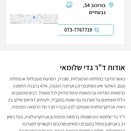
בורוכוב 54,
גבעתיים
073-7767719
אודות ד"ר גדי שלומאי
כאשר מדובר במחלות הורמונליות, סוכרת, הפרעות מטבוליות או מחלות
עצם, האתגר אינו מסתכם רק באבחנה הנכונה, אלא בהבנת התמונה
הרפואית המלאה ובהתאמת טיפול מדויק לכל מטופל. רבים מהמצבים
הללו משפיעים על מערכות גוף שונות במקביל, ולעיתים דורשים שילוב בין
ראייה אנדוקרינולוגית מעמיקה לבין הבנה רחבה של הרפואה הפנימית.
ד"ר גדי שלומאי הינו מומחה ברפואה פנימית ובאנדוקרינולוגיה, בעל ניסיון
רב באבחון ובטיפול במצבים רפואיים מורכבים הקשורים למערכת
ההורמונלית, חילוף החומרים ובריאות העצם. הוא מכהן כסגן מנהל