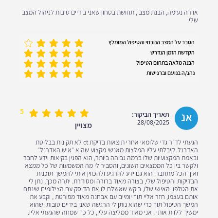
אוירה נעימה, הבנת מצבי, תחושת בטחון שאני בידיים טובות לניהול המצב
שלי.
הסבר על המצב הנוכחי והטיפול המומלץ
הקדשת הזמן הנדרש
הבנה מלאה בתחום הטיפול
נהג/ה בנועם וברגישות
5
אנ
תאריך הביקור:
28/08/2025
מצויין
הגעתי לד״ר גדי שלומאי אחרי תוצאות בדיקת ct לא תקינות בבלוטת
האדרנל. קיבלתי עליו המלצות מאנשי מקצוע שהוא ״איש האדרנל״
ובאמת המקצועיות שלו ברמה גבוהה ביותר, הוא הפגין בקיאות וידע לחבר
ולקשר בין כל הממצאים השונים, והסביר לי מה המשמעות של כל ממצא
ואיך הכל מתחבר. הוא גם ידע להרגיע ולהכווין אותי להמשך תוכנית
הבדיקות והטיפול שלי, בצורה מאוד ברורה ומסודרת. יתרה מכך, נתן לי
את הטלפון האישי שלו, ביקש שאשלח לו את הדיסק עם הצילומים שינתח
אותם בעצמו, חזר אליי תוך יומיים עם אבחנה מאוד מפורטת , וקבע את
המשך הטיפול תוך כדי שהוא נותן לי הרגשה שאני בידיים טובות ושהוא
ימשיך ללוות אותי . אני מאוד ממליצה עליו, כל כך שמחה שהגעתי אליו.