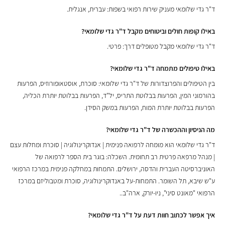
ד"ר גדי שלומאי מעניק שירות רפואי בשפות: עברית, אנגלית.
באילו קופות חולים וביטוחים מקבל ד"ר גדי שלומאי?
ד"ר גדי שלומאי מקבל מטופלים דרך: פרטי.
באילו טיפולים מתמחה ד"ר גדי שלומאי?
בין הטיפולים והפרוצדורות של ד"ר גדי שלומאי: סוכרת, אוסטאופורוזיס, הפרעות
בהורמוני המין, הפרעות בבלוטת התריס, יל"ד, הפרעות בבלוטת יותרת הכליה,
הפרעות בבלוטת יותרת המוח, הפרעות במשק הסידן.
מה הניסיון וההכשרה של ד"ר גדי שלומאי?
ד"ר גדי שלומאי הוא מומחה לרפואה פנימית | אנדוקרינולוגיה | סוכרת ומחלות עצם
| מנהל מרפאה פרטית רב תחומית. השכלה: בוגר בית הספר לרפואה של
האוניברסיטה העברית והדסה, ירושלים. התמחות במחלקה פנימית במרכז הרפואי
ע"ש שיבא, תל השומר. התמחות-על באנדוקרינולוגיה, סוכרת ומטבוליזם במרכז
הרפואי "מאונט סיני", ניו-יורק, ארה"ב..
איך אפשר לכתוב חוות דעת על ד"ר גדי שלומאי?