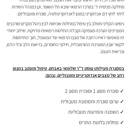
מחלקה פנימית ד' במרכז הרפואי שיבא תל השומר, וכן כמנהל השירות
ליתר לחץ דם אנדוקריני במכון לאנדוקרינולוגיה, סוכרת ומטבוליזם.
ניסיונו הקליני משלב בין טיפול במחלות שכיחות לבין ניהול מקרים מורכבים
המצריכים הערכה מעמיקה וקבלת החלטות רפואיות מדויקת. שילוב ייחודי
זה מאפשר ראייה רחבה של מצבו הרפואי של המטופל, תוך התייחסות
לקשר שבין המערכת ההורמונלית, חילוף החומרים, בריאות הלב וכלי הדם,
ובריאות העצם.
במסגרת פעילותו עוסק ד"ר שלומאי באבחון, טיפול ומעקב במגוון
רחב של מצבים אנדוקריניים ומטבוליים, ובהם:
✓ סוכרת מסוג 1 וסוכרת מסוג 2
✓ טרום סוכרת ותסמונת מטבולית
✓ השמנה והפרעות מטבוליות
✓ מחלות בלוטת התריס