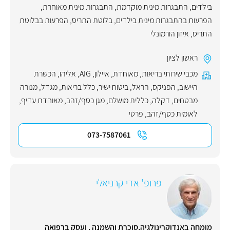
בילדים
,
התבגרות מינית מוקדמת
,
התבגרות מינית מאוחרת
,
הפרעות בהתבגרות מינית בילדים
,
בלוטת התריס
,
הפרעות בבלוטת
התריס
,
איזון הורמונלי
ראשון לציון
מכבי שירותי בריאות
,
מאוחדת
,
איילון
,
AIG
,
אליהו
,
הכשרת
היישוב
,
הפניקס
,
הראל
,
ביטוח ישיר
,
כלל בריאות
,
מגדל
,
מנורה
מבטחים
,
דקלה
,
כללית מושלם
,
מגן כסף/זהב
,
מאוחדת עדיף
,
לאומית כסף/זהב
,
פרטי
073-7587061
פרופ' אדי קרניאלי
מומחה באנדוקרינולגיה,סוכרת והשמנה . ועסק ברפואה