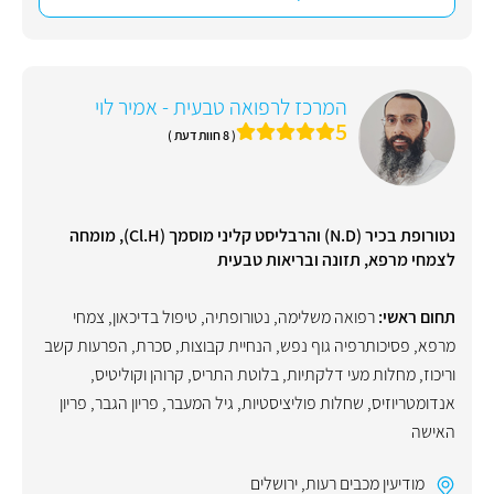
המרכז לרפואה טבעית - אמיר לוי
5
( 8 חוות דעת )
נטורופת בכיר (N.D) והרבליסט קליני מוסמך (Cl.H), מומחה
לצמחי מרפא, תזונה ובריאות טבעית
תחום ראשי:
רפואה משלימה
,
נטורופתיה
,
טיפול בדיכאון
,
צמחי
מרפא
,
פסיכותרפיה גוף נפש
,
הנחיית קבוצות
,
סכרת
,
הפרעות קשב
וריכוז
,
מחלות מעי דלקתיות
,
בלוטת התריס
,
קרוהן וקוליטיס
,
אנדומטריוזיס
,
שחלות פוליציסטיות
,
גיל המעבר
,
פריון הגבר
,
פריון
האישה
מודיעין מכבים רעות
,
ירושלים