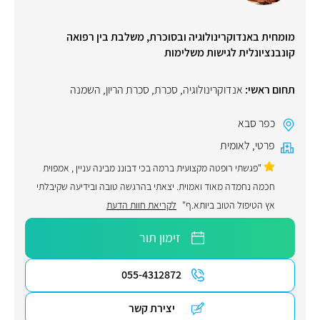
מומחית באנדוקרינולוגיה ובסוכרת, משלבת בין רפואה
קונבנציונלית לגישות משלימות
תחום ראשי:
אנדוקרינולוגיה
,
סכרת
,
סכרת הריון
,
השמנה
כפר סבא
פרטי
,
לאומית
"פגשתי רופטה מקצועית ברמה בכי דבוננ מבינה עניין , אמפוית
חכמה נחמדה מאוד ואמוית. יצאתי בהרגשה טובה ובידיעה שקיבלתי
אץ הטיפול הטוב ביותא.ף"
לקריאת חוות הדעת
זימון תור
055-4312872
יצירת קשר