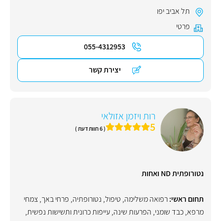
תל אביב יפו
פרטי
055-4312953
יצירת קשר
רות ויזמן אזולאי
5
( 6 חוות דעת )
נטורופתית ND ואחות
תחום ראשי:
רפואה משלימה
,
טיפול
,
נטורופתיה
,
פרחי באך
,
צמחי
מרפא
,
כבד שומני
,
הפרעות שינה
,
עייפות כרונית ותשישות נפשית
,