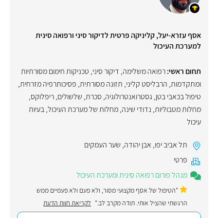
אסף עזרא-יעל, קליניקה פרטית לדיקור סיני ורפואה סינית
למערכת העיכול
תחום ראשי:
רפואה משלימה
,
דיקור סיני
,
טכניקות חימום מסורתיות
ומתקדמות
,
הרבליסט קליני
,
תזונה מסורתית
,
פסיכותרפיה מזרחית
,
טיפול בכאבי בטן
,
גסטרואנטרולוגיה
,
סכרת
,
שלשולים
,
ריפלוקס
,
מחלות מטבוליות
,
נדודי שינה
,
מחלות של מערכת העיכול
,
בעיות
עיכול
תל אביב יפו
,
אבן יהודה
,
שער העמקים
פרטי
מנהל פורום רפואה סינית ומערכת העיכול
"הטיפול של אסף מקצועי מסור, ולא פעם ולא פעמיים ממש
הרגשתי שהציל אותי. תודה מקרב לב."
לקריאת חוות הדעת