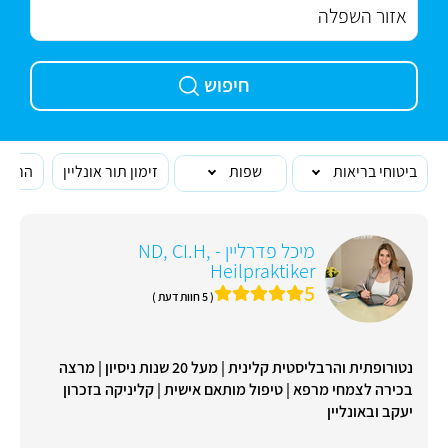
חיפוש
ביטוחי בריאות
שפות
זימון תור אונליין
הרופא
מיכל פדרליין - ND, CI.H,
Heilpraktiker
5
( 5 חוות דעת )
נטורופתית והרבליסטית קלינית | מעל 20 שנות ניסיון | מרצה
בכירה לצמחי מרפא | טיפול מותאם אישית | קליניקה בזכרון
יעקב ובאונליין