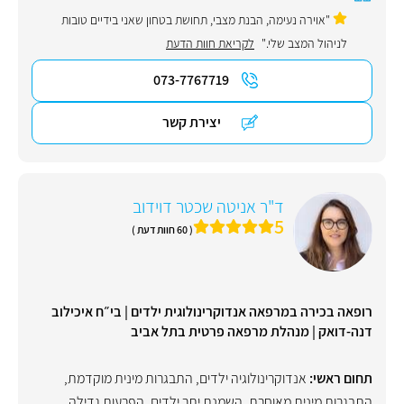
"אוירה נעימה, הבנת מצבי, תחושת בטחון שאני בידיים טובות
לניהול המצב שלי."
לקריאת חוות הדעת
073-7767719
יצירת קשר
ד"ר אניטה שכטר דוידוב
5
( 60 חוות דעת )
רופאה בכירה במרפאה אנדוקרינולוגית ילדים | בי״ח איכילוב
דנה-דואק | מנהלת מרפאה פרטית בתל אביב
תחום ראשי:
אנדוקרינולוגיה ילדים
,
התבגרות מינית מוקדמת
,
התבגרות מינית מאוחרת
,
השמנת יתר ילדים
,
הפרעות גדילה