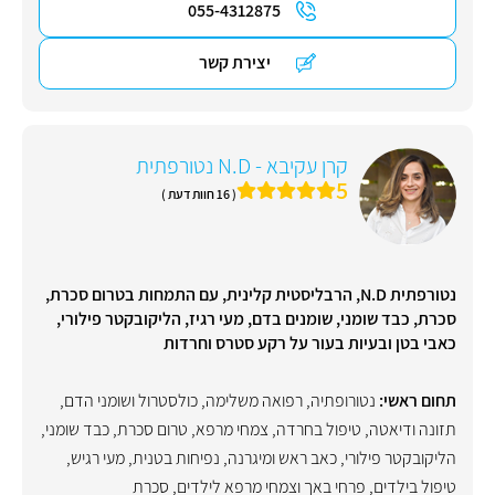
055-4312875
יצירת קשר
קרן עקיבא - N.D נטורפתית
5
( 16 חוות דעת )
נטורפתית N.D, הרבליסטית קלינית, עם התמחות בטרום סכרת,
סכרת, כבד שומני, שומנים בדם, מעי רגיז, הליקובקטר פילורי,
כאבי בטן ובעיות בעור על רקע סטרס וחרדות
תחום ראשי:
נטורופתיה
,
רפואה משלימה
,
כולסטרול ושומני הדם
,
תזונה ודיאטה
,
טיפול בחרדה
,
צמחי מרפא
,
טרום סכרת
,
כבד שומני
,
הליקובקטר פילורי
,
כאב ראש ומיגרנה
,
נפיחות בטנית
,
מעי רגיש
,
טיפול בילדים
,
פרחי באך וצמחי מרפא לילדים
,
סכרת