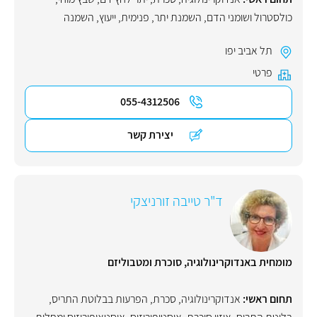
כולסטרול ושומני הדם
,
השמנת יתר
,
פנימית
,
ייעוץ
,
השמנה
תל אביב יפו
פרטי
055-4312506
יצירת קשר
ד"ר טייבה זורניצקי
מומחית באנדוקרינולוגיה, סוכרת ומטבוליזם
תחום ראשי:
אנדוקרינולוגיה
,
סכרת
,
הפרעות בבלוטת התריס
,