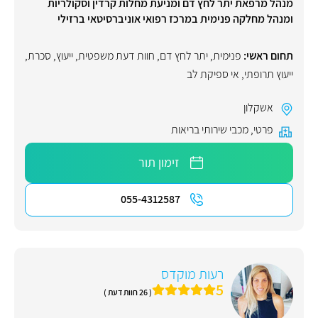
מנהל מרפאת יתר לחץ דם ומניעת מחלות קרדין וסקולריות
ומנהל מחלקה פנימית במרכז רפואי אוניברסיטאי ברזילי
תחום ראשי:
פנימית
,
יתר לחץ דם
,
חוות דעת משפטית
,
ייעוץ
,
סכרת
,
ייעוץ תרופתי
,
אי ספיקת לב
אשקלון
פרטי
,
מכבי שירותי בריאות
זימון תור
055-4312587
רעות מוקדס
5
( 26 חוות דעת )