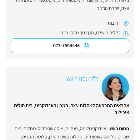
בלוטת התריס
,
איזון סוכרת
,
אוסטופורוזיס
,
אוסטאופורוזיס ומחלות
עצם
,
יותרת הכליה
רחובות
כללית מושלם
,
מגן כסף/זהב
,
פרטי
073-7594546
ד"ר ונסה רואש
אחראית המרפאה למחלות עצם, המכון האנדוקריני, בית חולים
איכילוב
תחום ראשי:
אנדוקרינולוגיה
,
פנימית
,
אוסטאופורוזיס ומחלות עצם
,
שברים של אוסטאופורוזיס
,
מחלות משק הסידן
,
בלוטת התריס
,