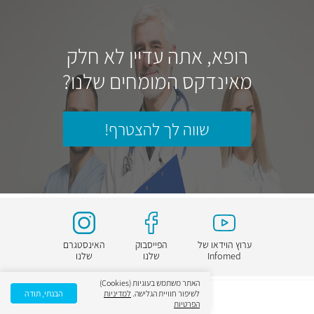
רופא, אתה עדיין לא חלק
מאינדקס המומחים שלנו?
שווה לך להצטרף!
ערוץ הוידאו של
הפייסבוק
האינסטגרם
Infomed
שלנו
שלנו
האתר משתמש בעוגיות (Cookies)
לשיפור חוויית הגלישה.
למדיניות
הבנתי, תודה
הפרטיות
על אינפומד