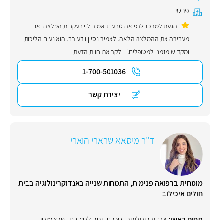
פרטי
"הגעת למרכז לרפואה טבעית-אמיר לוי בעקבות המלצה ואני
מעבירה את ההמלצה הלאה. לאמיר נסיון וידע רב. הוא נעים הליכות
ומקדיש מזמנו למטופלים."
לקריאת חוות הדעת
1-700-501036
יצירת קשר
ד"ר מיסאא שרארי הוארי
מומחית ברפואה פנימית, התמחות שנייה באנדוקרינולוגיה בבית
חולים איכילוב
תחום ראשי:
אנדוקרינולוגיה
,
סכרת
,
יתר לחץ דם
,
שבץ מוחי
,