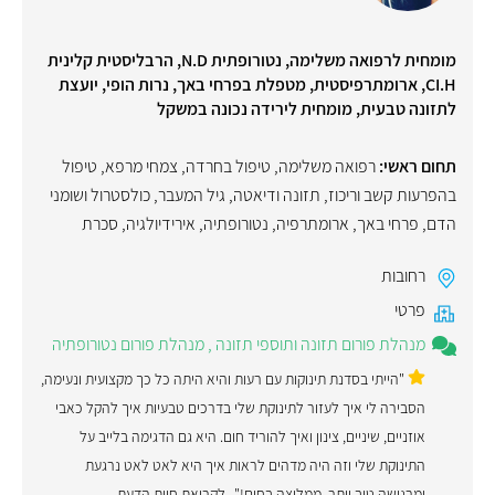
מומחית לרפואה משלימה, נטורופתית N.D, הרבליסטית קלינית
CI.H, ארומתרפיסטית, מטפלת בפרחי באך, נרות הופי, יועצת
לתזונה טבעית, מומחית לירידה נכונה במשקל
תחום ראשי:
רפואה משלימה
,
טיפול בחרדה
,
צמחי מרפא
,
טיפול
בהפרעות קשב וריכוז
,
תזונה ודיאטה
,
גיל המעבר
,
כולסטרול ושומני
הדם
,
פרחי באך
,
ארומתרפיה
,
נטורופתיה
,
אירידיולגיה
,
סכרת
רחובות
פרטי
מנהלת פורום תזונה ותוספי תזונה
,
מנהלת פורום נטורופתיה
"הייתי בסדנת תינוקות עם רעות והיא היתה כל כך מקצועית ונעימה,
הסבירה לי איך לעזור לתינוקת שלי בדרכים טבעיות איך להקל כאבי
אוזניים, שיניים, צינון ואיך להוריד חום. היא גם הדגימה בלייב על
התינוקת שלי וזה היה מדהים לראות איך היא לאט לאט נרגעת
ומרגישה טוב יותר. ממליצה בחום!"
לקריאת חוות הדעת