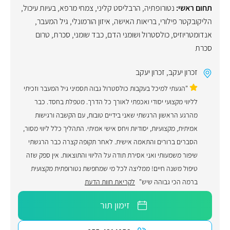
תחום ראשי:
נטורופתיה
,
הרבליסט קליני
,
צמחי מרפא
,
בעיות עיכול
,
הליקובקטר פילורי
,
בריאות האישה
,
איזון הורמונלי
,
גיל המעבר
,
אנדומטריוזיס
,
כולסטרול ושומני הדם
,
כבד שומני
,
סכרת
,
טרום
סכרת
זכרון יעקב
,
זכרון יעקב
"הגעתי למיכל בעקבות כולסטרול גבוה תסמיני גיל המעבר וזכיתי
לליווי מקצועי יסודי ואכפתי לאורך כל הדרך. מטפלת בחסד. כבר
מהרגע הראשון הרגשתי שאני בידיים טובות, עם הקשבה ורגישות
אמיתית, מקצועיות, יסודיות ויחס אישי אמיתי. התהליך כלל ליווי מסור,
הסברים ברורים והתאמה אישית. לאחר תקופה קצרה כבר הרגשתי
שיפור משמעותי ואני אסירת תודה על הליווי והתוצאות. אין ספק שזה
טיפול משנה חיים! ממליצה לכל מי שמחפשת נטורופתית מקצועית
ברמה הכי גבוהה שיש"
לקריאת חוות הדעת
זימון תור