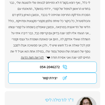
לי כלל , ואף רופא בקופ״ח לא התייחס לבעיות שלי ולטענות שלי , כבר
בחודש הראשון לטיפול של קמרי , ירדתי במשקל , התאזנתי עם
הסכרת והדלקת החריפה שהייתה לי בכבד , וכמובן האיזון בלחץ דם
והכולסטרול, כל ביקור כל שיחת טלפון מקמרי מקצועית ומדוייקת , כולל
הליווי של הדיאטנית במרפאה , וכמובן שאמליץ בשמחה על קמרי וצוותו
, אני הגעתי אליו לפני שנה בדיוק עם קריסת כבד, כבר דיברו איתי על
השתלה שאולי אזדקק לה , היום אני מאוזנת ושומרת על עצמי וקמרי
זמין לכל שאלה או כל חשש שיש לי , ולכן אני ממשיכה אצלו לסבב
נוסף של השגחה שלו וטיפול צמוד שלו , במילה אחת הוא אציל לי את
החיים לפני שנה ואני אסירת תודה ❤️"
לקריאת חוות הדעת
054-2046272
יצירת קשר
ד"ר לודמילה ליסי