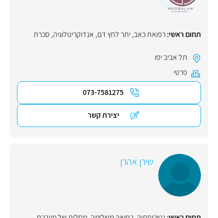
תחום ראשי:
רפואת כאב
,
יתר לחץ דם
,
אנדוקרינולוגיה
,
סכרת
תל אביב יפו
פרטי
073-7581275
יצירת קשר
שירן אהרן
תחום ראשי:
נטורופתיה
,
רפואה משלימה
,
מחלות של מערכת