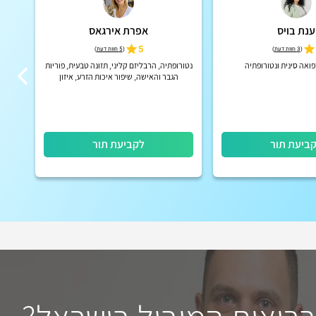
ענת בויס
אפרת אירגאס
5
(
3 חוות דעת
)
(
5 חוות דעת
)
ואה סינית ונטורופתיה
נטורופתיה, הרבליזם קליני, תזונה טבעית, פוריות
רפוא
הגבר והאישה, שיפור איכות הזרע, איזון
הורמונלי, הכנה להריון טבעי, תמיכה טבעית ב-
IVF
ביעת תור
לקביעת תור