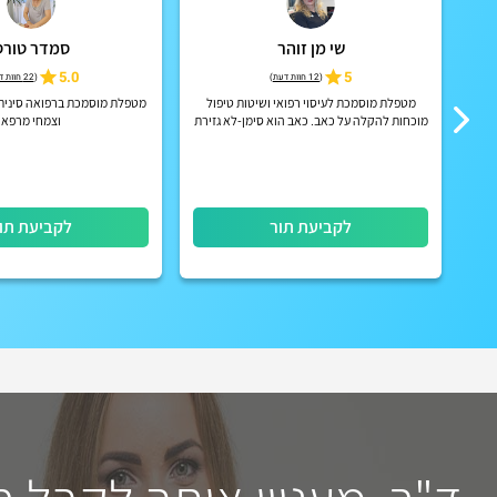
שי מן זוהר
סמדר טורס
ני,
5
5.0
(
12 חוות דעת
)
(
22 חוות דעת
דים
מטפלת מוסמכת לעיסוי רפואי ושיטות טיפול
מטפלת מוסמכת ברפואה סינית,
מוכחות להקלה על כאב. כאב הוא סימן-לא גזירת
וצמחי מרפא
גורל
לקביעת תור
לקביעת תו