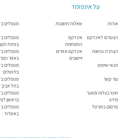
על אינפומד
אודות
שאלות תשובות
מטפלים בדי
הצטרפו לאינדקס
אינדקס
מטפלים בדי
התמחויות
בפתח תקוו
ראשיות
הצהרת נגישות
אינדקס אזורים
מטפלים בדי
ויישובים
באזור המרכ
תנאי שימוש
מטפלים בדי
בירושלים
צור קשר
מטפלים בדי
בתל אביב י
שינוי בעלות ומאגר
מטפלים בדי
מידע
בראשון לציו
פרסום בפורטל
מטפלים בדי
באשדוד