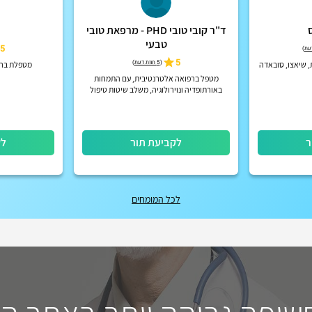
ד"ר קובי טובי PHD - מרפאת טובי
טבעי
5
)
5
(
5 חוות דעת
)
 שיאצו, סובאדה
מטפלת ברפ
מטפל ברפואה אלטרנטיבית, עם התמחות
באורתופדיה ונוירולוגיה, משלב שיטות טיפול
שונות, מסורתיות עם טכנולוגיה חדשנית
ר
לקביעת תור
לק
לכל המומחים