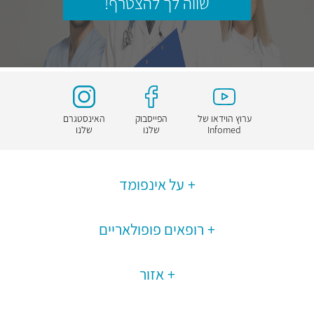
שווה לך להצטרף!
ערוץ הוידאו של
הפייסבוק
האינסטגרם
Infomed
שלנו
שלנו
על אינפומד
רופאים פופולאריים
אזור