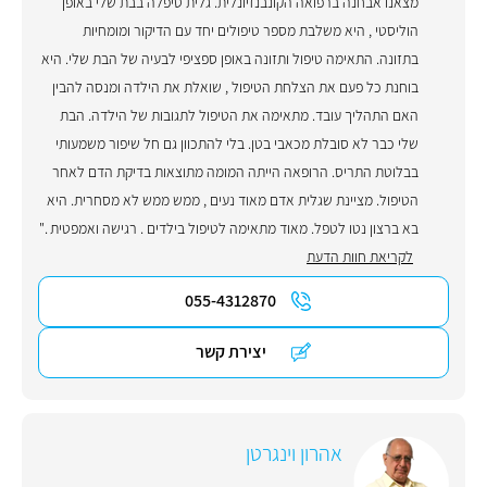
מצאנו אבחנה ברפואה הקונבנזיונלית. גלית טיפלה בבת שלי באופן
הוליסטי , היא משלבת מספר טיפולים יחד עם הדיקור ומומחיות
בתזונה. התאימה טיפול ותזונה באופן ספציפי לבעיה של הבת שלי. היא
בוחנת כל פעם את הצלחת הטיפול , שואלת את הילדה ומנסה להבין
האם התהליך עובד. מתאימה את הטיפול לתגובות של הילדה. הבת
שלי כבר לא סובלת מכאבי בטן. בלי להתכוון גם חל שיפור משמעותי
בבלוטת התריס. הרופאה הייתה המומה מתוצאות בדיקת הדם לאחר
הטיפול. מציינת שגלית אדם מאוד נעים , ממש ממש לא מסחרית. היא
בא ברצון נטו לטפל. מאוד מתאימה לטיפול בילדים . רגישה ואמפטית ."
לקריאת חוות הדעת
055-4312870
יצירת קשר
אהרון וינגרטן