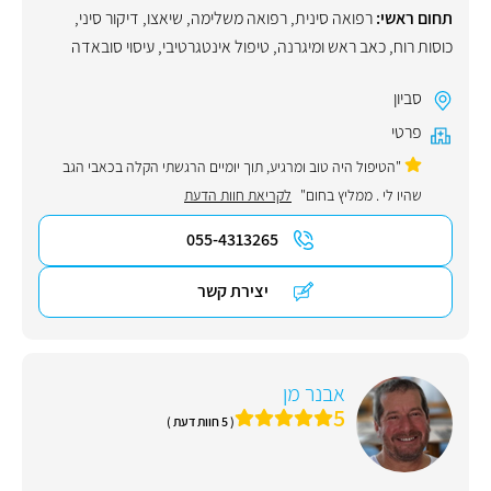
תחום ראשי:
רפואה סינית
,
רפואה משלימה
,
שיאצו
,
דיקור סיני
,
כוסות רוח
,
כאב ראש ומיגרנה
,
טיפול אינטגרטיבי
,
עיסוי סובאדה
סביון
פרטי
"הטיפול היה טוב ומרגיע, תוך יומיים הרגשתי הקלה בכאבי הגב
שהיו לי . ממליץ בחום"
לקריאת חוות הדעת
055-4313265
יצירת קשר
אבנר מן
5
( 5 חוות דעת )