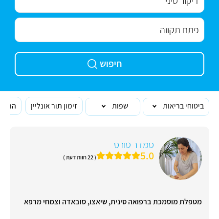
חיפוש
ביטוחי בריאות
שפות
זימון תור אונליין
הרופא
סמדר טורס
5.0
( 22 חוות דעת )
מטפלת מוסמכת ברפואה סינית, שיאצו, סובאדה וצמחי מרפא