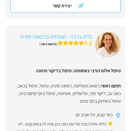
יצירת קשר
גלית ברכה - מומחית ברפואה סינית
4.8
( 9 חוות דעת )
טיפול אלטרנטיבי באסטמה: טיפול בדיקור ותזונה
תחום ראשי:
רפואה משלימה
,
רפואה סינית
,
טיפול
,
טיפול בכאב
,
כאבי גב
,
דיקור סיני
,
שלשולים
,
אסתמה
,
טיפול באף סתום כרוני
,
טיפול בשיתוק בחצי פנים
כפר סבא
,
תל אביב יפו
"גלית טיפלה בבת שלי עם כאבי בטן שהיו לה באופן קבוע , לא