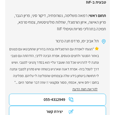
טבעית ב-IVF
תחום ראשי:
רפואה משלימה
,
נטורופתיה
,
דיקור סיני
,
פריון הגבר
,
פריון האישה
,
איזון הורמונלי
,
שחלות פוליציסטיות
,
צמחי מרפא
,
תמיכה בתהליכי פוריות וטיפולי IVF
תל אביב יפו
,
פרדס חנה כרכור
"הגעתי לאפרת עם הורמונליות גבוהה בהיריון שהתבטאו עם פצעים
באזור הסנטר ולחצים וכעסים. אפרת הבינה לליבי, הזדהתה עם מצבי
ונתנה לי להרגיש שכל מה שעובר עליי הוא בסדר ןהגיוני למצבי. ושיש
דרך לטפל בזה- אפרת דאגה שארגיש בטוחה שיש פתרון למצבי ונתנה
לי תחושת ביטחון בידע שלה ובצמחים שהמליצה לי עליהם. ממליצה
בחום ! יחס אישי, אכפתי, מסור ומקצועי !! שזה דבר שחסר היום ..."
לקריאת חוות הדעת
055-4312949
יצירת קשר