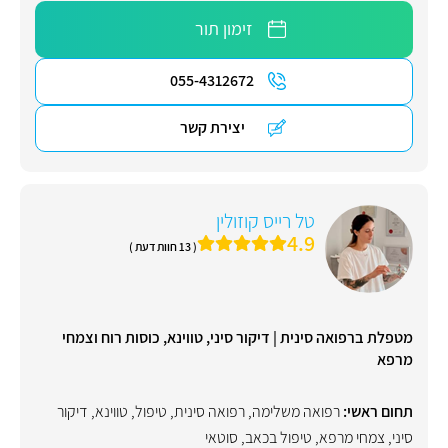
זימון תור
055-4312672
יצירת קשר
טל רייס קוזולין
4.9
( 13 חוות דעת )
מטפלת ברפואה סינית | דיקור סיני, טווינא, כוסות רוח וצמחי
מרפא
תחום ראשי:
רפואה משלימה
,
רפואה סינית
,
טיפול
,
טווינא
,
דיקור
סיני
,
צמחי מרפא
,
טיפול בכאב
,
סוטאי