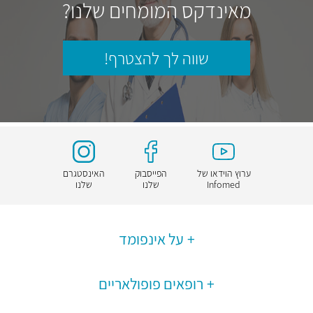
מאינדקס המומחים שלנו?
שווה לך להצטרף!
ערוץ הוידאו של
הפייסבוק
האינסטגרם
Infomed
שלנו
שלנו
על אינפומד
רופאים פופולאריים