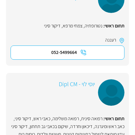
תחום ראשי:
נטורופתיה
,
צמחי מרפא
,
דיקור סיני
רעננה
052-5499664
יוסי לוי - Dipl CM
תחום ראשי:
רפואה סינית
,
רפואה משלימה
,
כאבי ראש
,
דיקור סיני
,
כאב ראש ומיגרנה
,
דיכאון וחרדה
,
שיקום בכאבי גב תחתון
,
דיקור סיני
עדין מותאם לטיפול בתינוקות קטנים, פעוטות וילדים
,
כוסות רוח
,