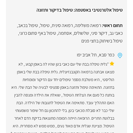
טיפול אלטרנטיבי באסטמה: טיפול בדיקור ותזונה
תחום ראשי:
רפואה משלימה
,
רפואה סינית
,
טיפול
,
טיפול בכאב
,
כאבי גב
,
דיקור סיני
,
שלשולים
,
אסתמה
,
טיפול באף סתום כרוני
,
טיפול בשיתוק בחצי פנים
כפר סבא
,
תל אביב יפו
"גלית טיפלה בבת שלי עם כאבי בטן שהיו לה באופן קבוע , לא
מצאנו אבחנה ברפואה הקונבנזיונלית. גלית טיפלה בבת שלי באופן
הוליסטי , היא משלבת מספר טיפולים יחד עם הדיקור ומומחיות
בתזונה. התאימה טיפול ותזונה באופן ספציפי לבעיה של הבת שלי. היא
בוחנת כל פעם את הצלחת הטיפול , שואלת את הילדה ומנסה להבין
האם התהליך עובד. מתאימה את הטיפול לתגובות של הילדה. הבת
שלי כבר לא סובלת מכאבי בטן. בלי להתכוון גם חל שיפור משמעותי
בבלוטת התריס. הרופאה הייתה המומה מתוצאות בדיקת הדם לאחר
הטיפול. מציינת שגלית אדם מאוד נעים , ממש ממש לא מסחרית. היא