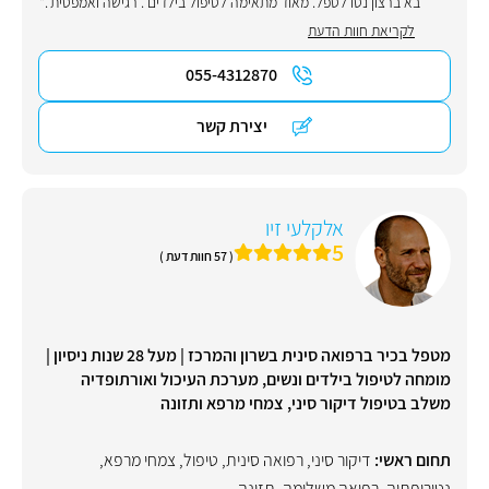
בא ברצון נטו לטפל. מאוד מתאימה לטיפול בילדים . רגישה ואמפטית ."
לקריאת חוות הדעת
055-4312870
יצירת קשר
אלקלעי זיו
5
( 57 חוות דעת )
מטפל בכיר ברפואה סינית בשרון והמרכז | מעל 28 שנות ניסיון |
מומחה לטיפול בילדים ונשים, מערכת העיכול ואורתופדיה
משלב בטיפול דיקור סיני, צמחי מרפא ותזונה
תחום ראשי:
דיקור סיני
,
רפואה סינית
,
טיפול
,
צמחי מרפא
,
נטורופתיה
,
רפואה משלימה
,
תזונה