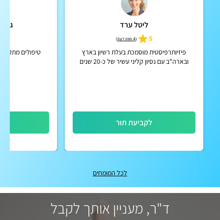
ליטל ערד
גאורג
5
5
(
4 חוות דעת
)
פיזיותרפיסטית מוסמכת בעלת רשיון בארץ
טיפולים מתקדמים
ובארה"ב עם נסיון קליני עשיר של כ-20 שנים
במרכזי שיקום בארץ ובארה"ב, עוסקת בעיקר
בשיקום אונקולוגי, לימפטי וגר...
לקביעת תור
לק
לכל המומחים
ד"ר, מעניין אותך לקבל