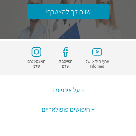
שווה לך להצטרף!
ערוץ הוידאו של
הפייסבוק
האינסטגרם
Infomed
שלנו
שלנו
על אינפומד
חיפושים פופולאריים