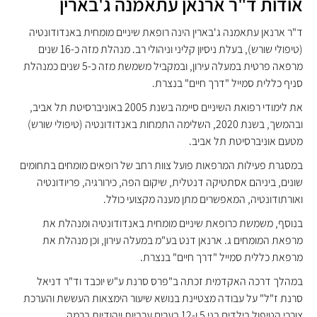
אודות ד"ר ארנאן עתאמנה ג'בארין
ד"ר ארנאן עתאמנה ג'בארין הינה רופאת שיניים מומחית באנדודונטיה
(טיפולי שורש), בעלת ניסיון קליני וניהולי רב. מנהלת מזה כ-16 שנים
מרפאה פרטית במעלה עירון, ובמקביל משמשת מזה כ-5 שנים כמנהלת
סניף כללית סמייל "דרך חיים" בנצרת.
את לימודי רפואת השיניים סיימה בשנת 2005 באוניברסיטת תל אביב,
ובהמשך, בשנת 2020, השלימה התמחות באנדודונטיה (טיפולי שורש)
מטעם אוניברסיטת תל אביב.
במסגרת פעילות המרפאות פועל צוות רחב של רופאים מומחים בתחומים
שונים, ביניהם אסתטיקה דנטלית, שיקום הפה, כירורגיה, פריודונטיה
ואורתודונטיה, המאפשרים מתן מענה מקצועי כולל.
בנוסף, משמשת כרופאת שיניים מומחית באנדודונטיה ומנהלת את
מרפאת המומחים ג. ארנאן דנט בע"מ במעלה עירון, וכן מנהלת את
מרפאת כללית סמייל "דרך חיים" בנצרת.
במהלך דרכה האקדמית זכתה ב"פרס סרנת ע"ש יוכבד וד"ר דניאל
סרנת ז"ל" על עבודה מצטיינת בנושא שיעור הימצאות העששת והערכת
צורכי הטיפול בילדים בני 5 ו-12 בערים ערביות ויהודיות ברמה