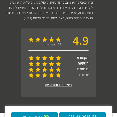
ופה
,
כאבי פה ושיניים
,
פריודונטיה
,
טיפול בשיניים כלואות
,
שיננית
לילדים ונוער
,
בעיות שיניים בתינוקות ובילדים
,
טיפול שיניים לחולים
בסיכון גבוה
,
עקירות כירורגיות
,
ציפויי חרסינה
,
כתרי זירקוניה
,
נסיגת
חניכיים
,
הרמת סינוס
,
כאבי לסת ומפרק הלסת (TMJ)
4.9
( 34 חוות דעת )
תקשורת
השקעה
מומחיות
שירותים
לצפייה בכל חוות הדעת
055-4313635
הודעת ווטסאפ