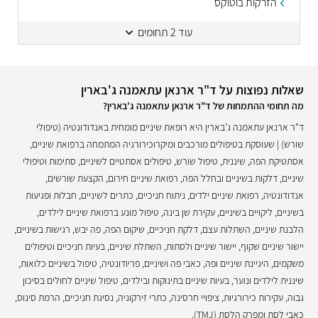
הזרקות בוטוקס
עוד 2 תחומים
שאלות נפוצות על ד"ר ארנאן עתאמנה ג'בארין
מה תחומי ההתמחות של ד"ר ארנאן עתאמנה ג'בארין?
ד"ר ארנאן עתאמנה ג'בארין היא רופאת שיניים מומחית באנדודונטיה (טיפולי
שורש) | שעוסקת בטיפולים מורכבים ומיקרוכירורגיה המתמחה ברפואת שיניים,
אסתטיקת הפה, שיננית, טיפול שורש, טיפולים אסתטיים לשיניים, סתימות וטיפולי
שיניים, דלקות בשיניים ובחלל הפה, רפואת שיניים חירום, הקצעת שורשים,
אנדודונטיה, רפואת שיניים ילדים, ניתוח חניכיים, כתרים לשיניים, חבלות ופגיעות
בשיניים, ליקויים בשיניים, עקירת שן בינה, טיפול מונע ברפואת שיניים לילדים,
הלבנת שיניים, השתלות עצם, דלקת חניכיים, שיקום הפה, פה יבש, רגישות בשיניים,
יישור שיניים שקוף, יישור שיניים ולסתות, השתלת שיניים, בעיות חניכיים וטיפולים
משקמים, היגיינת שיניים ופה, כאבי פה ושיניים, פריודונטיה, טיפול בשיניים כלואות,
שיננית לילדים ונוער, בעיות שיניים בתינוקות ובילדים, טיפול שיניים לחולים בסיכון
גבוה, עקירות כירורגיות, ציפויי חרסינה, כתרי זירקוניה, נסיגת חניכיים, הרמת סינוס,
כאבי לסת ומפרק הלסת (TMJ).