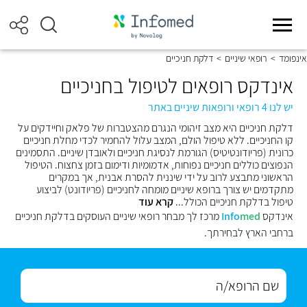
אינפומד
>
רופאי שיניים
>
דלקת חניכיים
אינדקס רופאים לטיפול בחניכיים
יש לנו 4 רופאי ורופאות שיניים באתר
דלקת חניכיים היא מצב זיהומי הנגרם מהצטברות של פלאק וחיידקים על
קו החניכיים. ללא טיפול הולם, המצב עלול להחמיר לכדי מחלת חניכיים
כרונית (פריודונטיטיס) הגורמת לנסיגת חניכיים ולאובדן שיניים. התסמינים
הנפוצים כוללים חניכיים נפוחות, אדמומיות ודימום בזמן צחצוח. הטיפול
הראשוני מתבצע לרוב על ידי שיננית להסרת אבנית, אך במקרים
מתקדמים יש צורך ברופא שיניים מומחה לחניכיים (פריודונט) לביצוע
טיפול בדלקת חניכיים הכולל...
קרא עוד
אינדקס
med
Info
מרכז לך מבחר רופאי שיניים העוסקים בדלקת חניכיים
ברחבי הארץ לבחירתך.