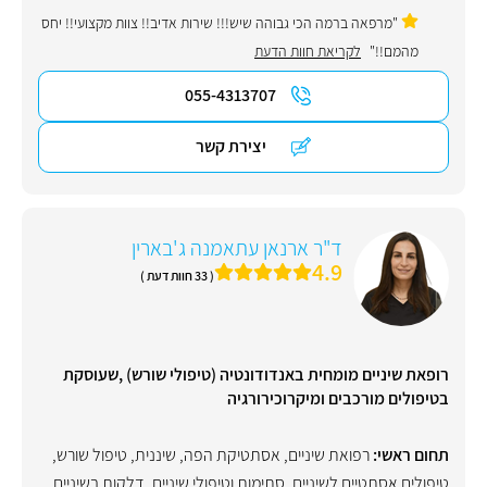
"מרפאה ברמה הכי גבוהה שיש!!! שירות אדיב!! צוות מקצועי!! יחס
מהמם!!"
לקריאת חוות הדעת
055-4313707
יצירת קשר
ד"ר ארנאן עתאמנה ג'בארין
4.9
( 33 חוות דעת )
רופאת שיניים מומחית באנדודונטיה (טיפולי שורש) ,שעוסקת
בטיפולים מורכבים ומיקרוכירורגיה
תחום ראשי:
רפואת שיניים
,
אסתטיקת הפה
,
שיננית
,
טיפול שורש
,
טיפולים אסתטיים לשיניים
,
סתימות וטיפולי שיניים
,
דלקות בשיניים