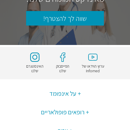
שווה לך להצטרף!
ערוץ הוידאו של
הפייסבוק
האינסטגרם
Infomed
שלנו
שלנו
על אינפומד
רופאים פופולאריים