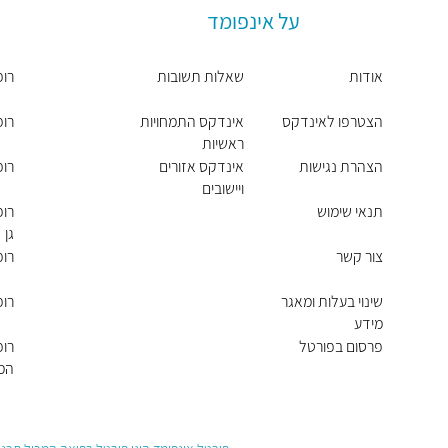
על אינפומד
אודות
שאלות תשובות
רופ
הצטרפו לאינדקס
אינדקס התמחויות
רו
ראשיות
הצהרת נגישות
אינדקס אזורים
רו
ויישובים
תנאי שימוש
רופ
גן
צור קשר
רופ
שינוי בעלות ומאגר
רופ
מידע
פרסום בפורטל
רופ
המ