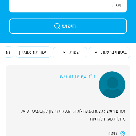
חיפוש
ביטוחי בריאות
שפות
זימון תור אונליין
הרופא
ד"ר עירית חרמש
תחום ראשי:
גסטרואנטרולוגיה
,
הנפקת רישיון לקנאביס רפואי
,
מחלות מעי דלקתיות
חיפה