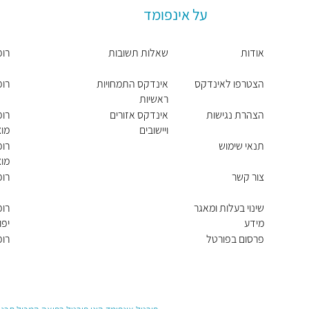
על אינפומד
אודות
שאלות תשובות
רופ
הצטרפו לאינדקס
אינדקס התמחויות
רופ
ראשיות
הצהרת נגישות
אינדקס אזורים
רופ
ויישובים
מוצ
תנאי שימוש
רופ
מוצ
צור קשר
רופ
שינוי בעלות ומאגר
רופ
מידע
יפו
פרסום בפורטל
רופ