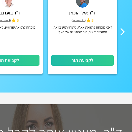
ד"ר אילן הוכמן
ד"ר בועז גב
5
5
(
11 חוות דעת
)
(
5 חוות דעת
כיר
רופא מומחה לרפואת אא"ג, ניתוחי ראש צוואר,
מומחה לרפואת עור ומין, טי
בא
מיתרי קול וניתוחים אסתטיים של האף
לקביעת תור
לקביעת תו