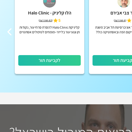
 צבי אבירם
הלו קליניק - Halo Clinic
5
(
6 חוות דעת
)
(
63 חוות דעת
)
ר אוניברסיטת תל אביב משנת
קליניקת Halo Clinic להסרת סרחי עור, נקודות
בשיקום הפה ובאסתטיקה כולל
חן ונגעי עור בלייזר–מומחים לטיפולים אסתטיים
BOTOX
בלייזר עם ניסיון רחב, בדגש על תוצאה טבעית,
החלמה מהירה ומ...
ביעת תור
לקביעת תור