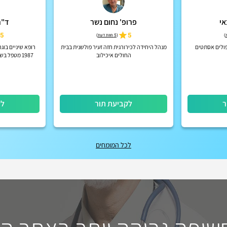
אי
פרופ' נחום נשר
ד"ר
5
5
)
(
5 חוות דעת
)
פולים אסתטים
מנהל היחידה לכירורגית חזה זעיר פולשנית בבית
רופא שיניים בוג
החולים איכילוב
1987 מטפל 
ר
לקביעת תור
לק
לכל המומחים