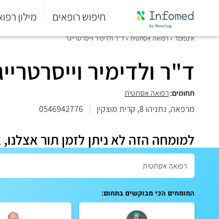
חיפוש רופאים
מילון רפוא
סוף
אינפומד
רפואה אסתטית
ד"ר ולדימיר וייסרטרייגר
התפריט
הראשי.
ד"ר ולדימיר וייסרטרייג
תחומים:
רפואה אסתטית
מרפאה, נתניהו 8, קרית מוצקין
|
0546942776
למומחה הזה לא ניתן לזמן תור אצלנו, 
המומחים הכי מבוקשים בתחום: