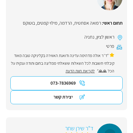
תחום ראשי:
רפואה אסתטית
,
הרדמה
,
מילוי קמטים
,
בוטוקס
ראשון לציון
,
נתניה
פרטי
"ד״ר אולה מדהימה עדינה ודואגת האווירה בקליניקה טובה מאוד
קיבלתי תשובות לכל השאלות ששאלתי ממליצה בחום ותודה ענקית על
הכל 🙏🙏"
לקריאת חוות הדעת
073-7836969
יצירת קשר
ד"ר שירן שחר