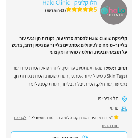
הלו קליניק - Halo Clinic
5
( 63 חוות דעת )
קליניקת Halo Clinic להסרת סרחי עור, נקודות חן ונגעי עור
בלייזר–מומחים לטיפולים אסתטיים בלייזר עם ניסיון רחב, בדגש
על תוצאה טבעית, החלמה מהירה ומקצועי
תחום ראשי:
רפואה אסתטית
,
עור ומין
,
לייזר רפואי
,
הסרת סרחי עור
(Skin Tags)
,
טיפול לייזר אסתטי
,
הסרת שומות
,
הסרת נקודות חן
,
נגעי עור
,
עור חלק
,
הסרת יבלות בלייזר
,
הסרת קסנטלזמה
תל אביב יפו
פרטי
"שירות מדהים. הסרת קסנטלזמה הכי טובה שעשו לי. "
לקריאת
חוות הדעת