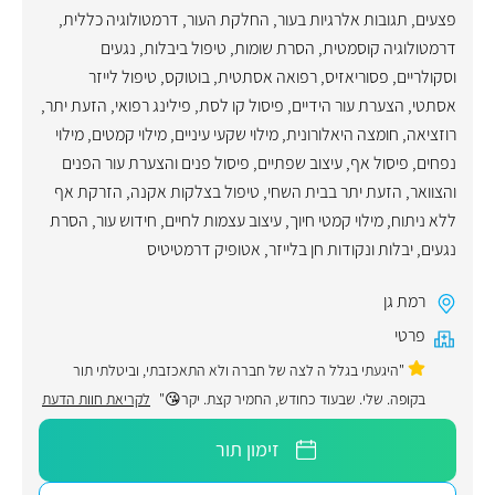
פצעים
,
תגובות אלרגיות בעור
,
החלקת העור
,
דרמטולוגיה כללית
,
דרמטולוגיה קוסמטית
,
הסרת שומות
,
טיפול ביבלות
,
נגעים
וסקולריים
,
פסוריאזיס
,
רפואה אסתטית
,
בוטוקס
,
טיפול לייזר
אסתטי
,
הצערת עור הידיים
,
פיסול קו לסת
,
פילינג רפואי
,
הזעת יתר
,
רוזציאה
,
חומצה היאלורונית
,
מילוי שקעי עיניים
,
מילוי קמטים
,
מילוי
נפחים
,
פיסול אף
,
עיצוב שפתיים
,
פיסול פנים והצערת עור הפנים
והצוואר
,
הזעת יתר בבית השחי
,
טיפול בצלקות אקנה
,
הזרקת אף
ללא ניתוח
,
מילוי קמטי חיוך
,
עיצוב עצמות לחיים
,
חידוש עור
,
הסרת
נגעים, יבלות ונקודות חן בלייזר
,
אטופיק דרמטיטיס
רמת גן
פרטי
"היגעתי בגלל ה לצה של חברה ולא התאכזבתי, וביטלתי תור
בקופה. שלי. שבעוד כחודש, החמיר קצת. יקר😘"
לקריאת חוות הדעת
זימון תור