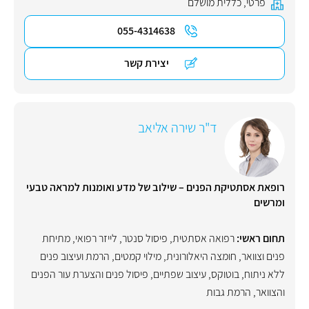
פרטי
,
כללית מושלם
055-4314638
יצירת קשר
ד"ר שירה אליאב
רופאת אסתטיקת הפנים – שילוב של מדע ואומנות למראה טבעי
ומרשים
תחום ראשי:
רפואה אסתטית
,
פיסול סנטר
,
לייזר רפואי
,
מתיחת
פנים וצוואר
,
חומצה היאלורונית
,
מילוי קמטים
,
הרמת ועיצוב פנים
ללא ניתוח
,
בוטוקס
,
עיצוב שפתיים
,
פיסול פנים והצערת עור הפנים
והצוואר
,
הרמת גבות