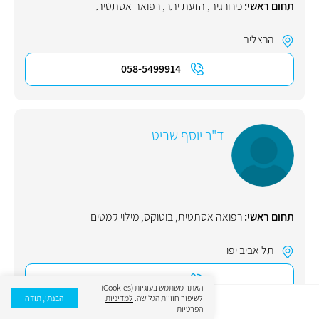
תחום ראשי:
כירורגיה
,
הזעת יתר
,
רפואה אסתטית
הרצליה
058-5499914
ד"ר יוסף שביט
תחום ראשי:
רפואה אסתטית
,
בוטוקס
,
מילוי קמטים
תל אביב יפו
073-7028887
האתר משתמש בעוגיות (Cookies)
לשיפור חוויית הגלישה.
למדיניות
הבנתי, תודה
הפרטיות