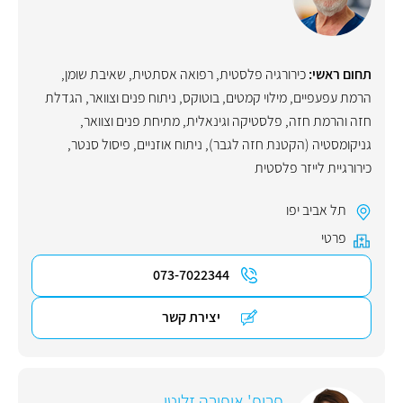
תחום ראשי:
כירורגיה פלסטית
,
רפואה אסתטית
,
שאיבת שומן
,
הרמת עפעפיים
,
מילוי קמטים
,
בוטוקס
,
ניתוח פנים וצוואר
,
הגדלת
חזה והרמת חזה
,
פלסטיקה וגינאלית
,
מתיחת פנים וצוואר
,
גניקומסטיה (הקטנת חזה לגבר)
,
ניתוח אוזניים
,
פיסול סנטר
,
כירורגיית לייזר פלסטית
תל אביב יפו
פרטי
073-7022344
יצירת קשר
פרופ' אופירה זלוטו