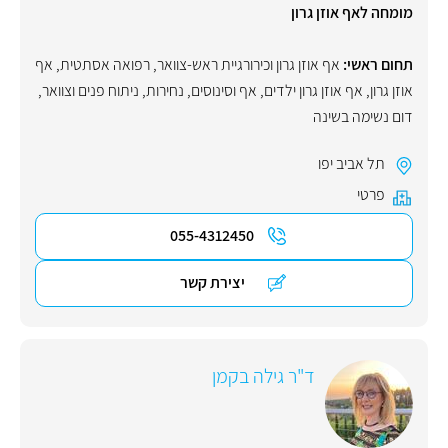
מומחה לאף אוזן גרון
תחום ראשי:
אף אוזן גרון וכירורגיית ראש-צוואר
,
רפואה אסתטית
,
אף
אוזן גרון
,
אף אוזן גרון ילדים
,
אף וסינוסים
,
נחירות
,
ניתוח פנים וצוואר
,
דום נשימה בשינה
תל אביב יפו
פרטי
055-4312450
יצירת קשר
ד"ר גילה בקמן