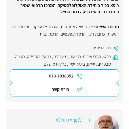
רופא בכיר ביחידת האוקלופלסטיקה, המרכז הרפואי שמיר
ובמרכז הרפואי מדיקה רמת החייל.
תחום ראשי:
עיניים
,
רפואה אסתטית
,
אוקולופלסטיקה
,
חסימת דרכי
דמעות
,
ארובת העין
,
הרמת עפעפיים
,
הרמת גבות
תל אביב יפו
פרטי
,
מכבי שירותי בריאות
,
מאוחדת
,
הראל
,
הפניקס
,
מנורה
מבטחים
,
איילון
,
ביטוח ישיר
,
כללית מושלם
073-7838352
יצירת קשר
ד"ר לאון אזגווי לוי