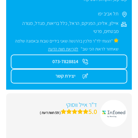
תל אביב יפו
איילון
,
אליהו
,
הפניקס
,
הראל
,
כלל בריאות
,
מגדל
,
מנורה
מבטחים
,
פרטי
"הגעתי לד"ר מלכין בהרגשה שאני בידיים טובות ובאמונה שלמה
שאחזור לראות הכי טוב"
לקריאת חוות הדעת
073-7828814
יצירת קשר
ד"ר אייל ווסוקי
5.0
( 59 חוות דעת )