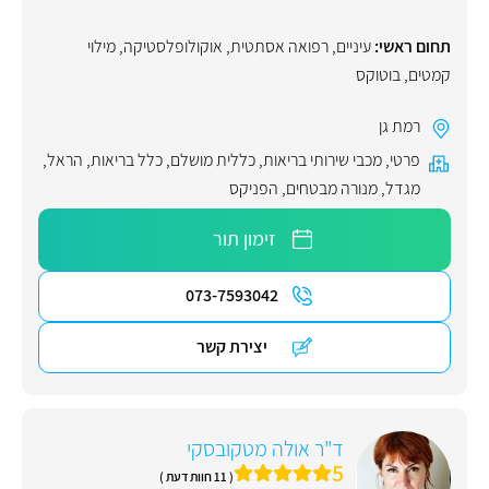
תחום ראשי:
עיניים
,
רפואה אסתטית
,
אוקולופלסטיקה
,
מילוי
קמטים
,
בוטוקס
רמת גן
פרטי
,
מכבי שירותי בריאות
,
כללית מושלם
,
כלל בריאות
,
הראל
,
מגדל
,
מנורה מבטחים
,
הפניקס
זימון תור
073-7593042
יצירת קשר
ד"ר אולה מטקובסקי
5
( 11 חוות דעת )