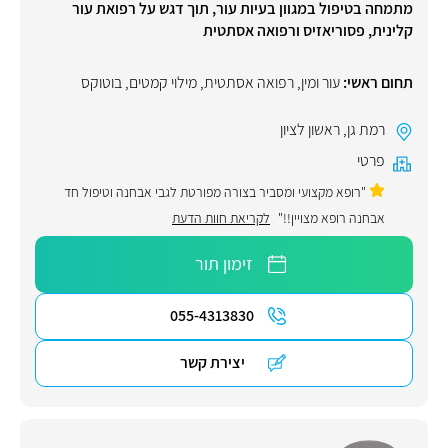
מתמחה בטיפול במגוון בעיות עור, תוך דגש על רפואת עור
קלינית, פסוריאזיס ורפואה אסתטית
תחום ראשי:
עור ומין
,
רפואה אסתטית
,
מילוי קמטים
,
בוטוקס
רמת גן
,
ראשון לציון
פרטי
"רופא מקצועי ומסביר בצורה מפורטת לגבי אבחנה וטיפול חד
אבחנה רופא מצויין!!"
לקריאת חוות הדעת
זימון תור
055-4313830
יצירת קשר