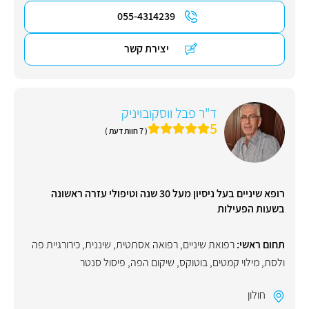
055-4314239
יצירת קשר
ד"ר פבל ווסקובויניק
5
( 7 חוות דעת )
רופא שיניים בעל ניסיון מעל 30 שנה וטיפולי עזרה ראשונה
בשעות הפעילות
תחום ראשי:
רפואת שיניים
,
רפואה אסתטית
,
שיננית
,
כירורגיית פה
ולסת
,
מילוי קמטים
,
בוטוקס
,
שיקום הפה
,
פיסול סנטר
חולון