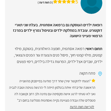
5
( 3 חוות דעת )
רופאת ילדים העוסקת גם ברפואה אסתטית. בעלת שני תארי
דוקטורט. עובדת במחלקת ילדים ובטיפול נמרץ ילדים במרכז
הרפואי מעייני הישועה
תחום ראשי:
רפואה אסתטית
,
חומצה היאלורונית
,
בוטוקס
,
מילוי
קמטים
,
מילוי קמטי חיוך
,
פיסול פנים והצערת עור הפנים והצוואר
,
ילדים
,
שברים אצל ילדים
,
הפרעות גדילה בילדים
,
ריפוי פצעים
פתח תקווה
"‏הגעתי לדוקטור שירן שחר דרך מודעה בפייסבוק מהשנייה
הראשונה שדיברתי איתה בטלפון הייתה לי הרגשה נעימה וטובה לגביה
ואני לא טעיתי לרגע אישה מקסימה עם נתינה ולב רחב וקשובה לה
מטפלים שלה עבודה מצויינת נקייה ואסתטית ממליצה בחום רב"
לקריאת חוות הדעת