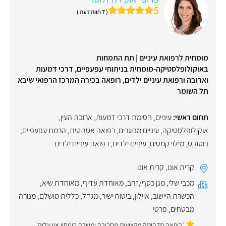
5
( 7 חוות דעת )
מומחית לרפואת עיניים | תת התמחות
באוקולופלסטיקה-מומחית בניתוחי עפעפיים, דרכי דמעות
וארובה ורפואת עיניים ילדים, רופאה בכירה המרכז הרפואי שיבא
תל השומר
תחום ראשי:
עיניים
,
חסימת דרכי דמעות
,
ארובת העין
,
אוקולופלסטיקה
,
עיניים מבוגרים
,
רפואה אסתטית
,
הרמת עפעפיים
,
בוטוקס
,
מילוי קמטים
,
עיניים ילדים
,
רפואת עיניים ילדים
קרית אונו
,
קרית אונו
מכבי שלי
,
מגן כסף/זהב
,
מאוחדת עדיף
,
מאוחדת שיא
,
הכשרת היישוב
,
איילון
,
ביטוח ישיר
,
מגדל
,
כללית מושלם
,
מנורה
מבטחים
,
פרטי
"רופאה מדהימה מקצועית מסבירה ומשרה ביטחון אין עליה"