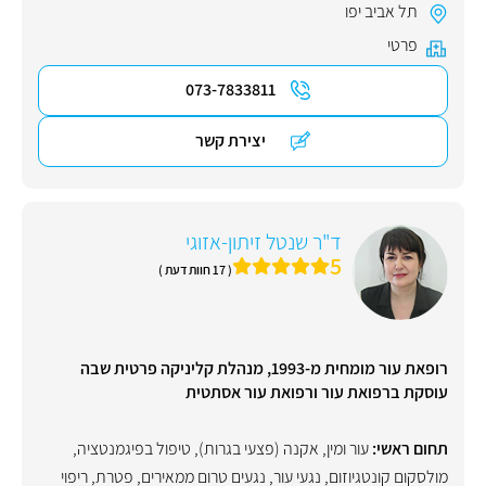
תל אביב יפו
פרטי
073-7833811
יצירת קשר
ד"ר שנטל זיתון-אזוגי
5
( 17 חוות דעת )
רופאת עור מומחית מ-1993, מנהלת קליניקה פרטית שבה
עוסקת ברפואת עור ורפואת עור אסתטית
תחום ראשי:
עור ומין
,
אקנה (פצעי בגרות)
,
טיפול בפיגמנטציה
,
מולסקום קונטגיוזום
,
נגעי עור
,
נגעים טרום ממאירים
,
פטרת
,
ריפוי