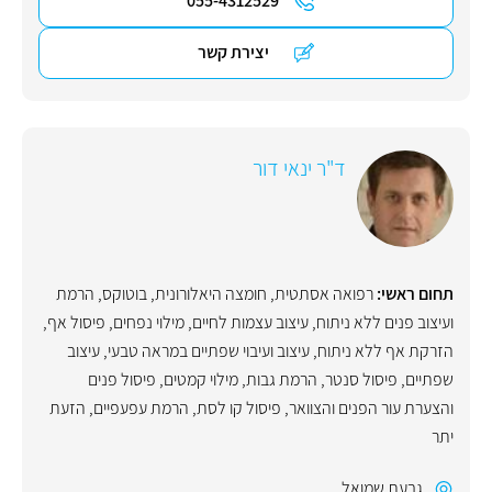
055-4312529
יצירת קשר
ד"ר ינאי דור
תחום ראשי:
רפואה אסתטית
,
חומצה היאלורונית
,
בוטוקס
,
הרמת
ועיצוב פנים ללא ניתוח
,
עיצוב עצמות לחיים
,
מילוי נפחים
,
פיסול אף
,
הזרקת אף ללא ניתוח
,
עיצוב ועיבוי שפתיים במראה טבעי
,
עיצוב
שפתיים
,
פיסול סנטר
,
הרמת גבות
,
מילוי קמטים
,
פיסול פנים
והצערת עור הפנים והצוואר
,
פיסול קו לסת
,
הרמת עפעפיים
,
הזעת
יתר
גבעת שמואל