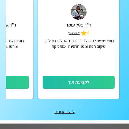
ד"ר נאיל עומר
ד"ר ארנאן
4.9
5
(
9 חוות דעת
)
רופא שיניים לטיפולים כירורגים ושתלים דנטליים,
רופאת שיניים מו
שיקום הפה וציפוי חרסינה ואסתטיקה
שורש) ,שעוס
ומי
לקביעת תור
לק
לכל המומחים