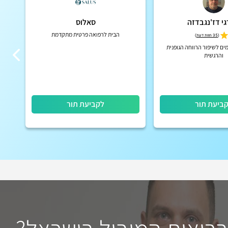
גי דז'נגבדזה
סאלוס
הבית לרפואה פרטית מתקדמת
כרופ
(
35 חוות דעת
)
עדינ
ים לשיפור הרווחה הגופנית
והרגשית
ביעת תור
לקביעת תור