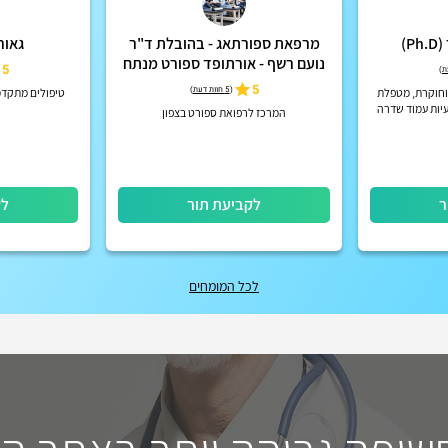
)
מרפאת ספורתאג - בהובלת ד"ר
גאור
נועם רשף - אורתופד ספורט מנתח
5
)
5
(
5 חוות דעת
)
 וחוקרת, מטפלת
טיפולים מתקדמ
עיות עמוד שדרה
המרכז לרפואת ספורט בצפון
 משקל, כאבי ראש,
 ...
ר
לקביעת תור
לק
לכל המומחים