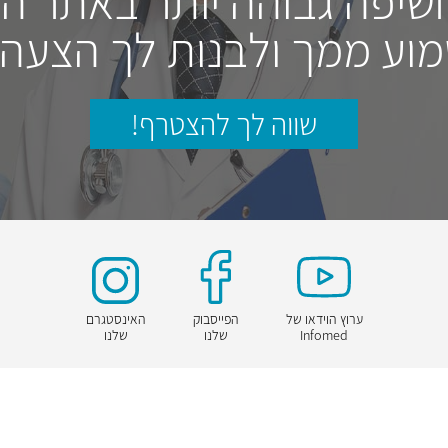
חשיפה גבוהה יותר באתר ה
וע ממך ולבנות לך הצעה
שווה לך להצטרף!
ערוץ הוידאו של
הפייסבוק
האינסטגרם
Infomed
שלנו
שלנו