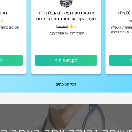
)
מרפאת ספורתאג - בהובלת ד"ר
גאור
נועם רשף - אורתופד ספורט מנתח
5
)
5
(
5 חוות דעת
)
 וחוקרת, מטפלת
טיפולים מתקדמ
עיות עמוד שדרה
המרכז לרפואת ספורט בצפון
 משקל, כאבי ראש,
 ...
ר
לקביעת תור
לק
לכל המומחים