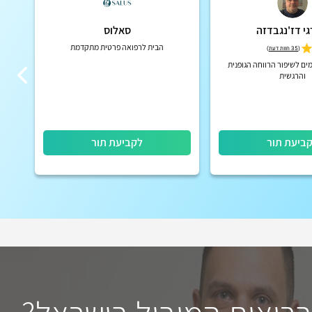
גי דז'נגבדזה
סאלוס
הבית לרפואה פרטית מתקדמת
כרופ
(
35 חוות דעת
)
עדינ
ים לשיפור הרווחה הגופנית
והרגשית
ביעת תור
לקביעת תור