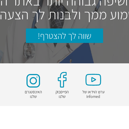
חשיפה גבוהה יותר באתר ה
וע ממך ולבנות לך הצעה
שווה לך להצטרף!
ערוץ הוידאו של
הפייסבוק
האינסטגרם
Infomed
שלנו
שלנו