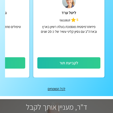
ליטל ערד
גאורג
5
5
(
4 חוות דעת
)
פיזיותרפיסטית מוסמכת בעלת רשיון בארץ
טיפולים מתקדמים
ובארה"ב עם נסיון קליני עשיר של כ-20 שנים
במרכזי שיקום בארץ ובארה"ב, עוסקת בעיקר
בשיקום אונקולוגי, לימפטי וגר...
לקביעת תור
לק
לכל המומחים
ד"ר, מעניין אותך לקבל