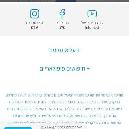
ערוץ הוידאו של
הפייסבוק
האינסטגרם
Infomed
שלנו
שלנו
על אינפומד
חיפושים פופולאריים
פורטל אינפומד הינו פורטל רפואה המכיל תכנים בתחומי בריאות, מידע על מחלות,
בדיקות, ניתוחים, תרופות ומונחי רפואה. כל המידע, העזרים והתכנים המופיעים
בפורטל נועדו למטרת אינפורמציה בלבד ואינם מהווים המלצה רפואית, חוות דעת
או תחליף להתייעצות עם מומחה. שימוש בפורטל אינו מחליף את אחריות
המשתמש והגולש לקבלת ייעוץ על ידי גורם רפואי מוסמך ובכפוף לתנאי השימוש
האתר משתמש בעוגיות (Cookies)