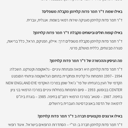
באילו שפות ד"ר תמר פדות קלויזמן מקבלת מטופלים?
ד"ר תמר פדות קלויזמן מעניקה שירות רפואי בשפות: אנגלית, עברית.
באילו קופות חולים וביטוחים מקבלת ד"ר תמר פדות קלויזמן?
ד"ר תמר פדות קלויזמן מקבלת מטופלים דרך: איילון, הפניקס, הראל, כלל בריאות,
מנורה מבטחים, כללית מושלם, פרטי.
מה הניסיון וההכשרה של ד"ר תמר פדות קלויזמן?
ד"ר תמר פדות קלויזמן היא רופאה ומנתחת עיניים - גלאוקומה וקטרקט. השכלה:
1994 –1997 התמחות על קלינית ומחקרית בתחום הגלאוקומה וניתוחי הסגמנט
הקדמי של העין בהנחיתו של פר' ג'ואל שומן במרכז האקדמי NEW ENGLAND EYE
CENTER בבוסטון. 1993 – סיום התמחות במחלות עיניים במרכז הרפואי בני ציון
בחיפה. 1987 – סטאג' במרכז הרפואי רמב"ם בחיפה. 1985 – בוגרת ביה"ס
לרפואה של הדסה באוניברסיטה העברית בירושלים.
באילו ארגונים מקצועיים חברה ב ד"ר תמר פדות קלויזמן?
ד"ר תמר פדות קלויזמן חברה ב: הר"י – הסתדרות הרופאים בישראל. איגוד רופאי