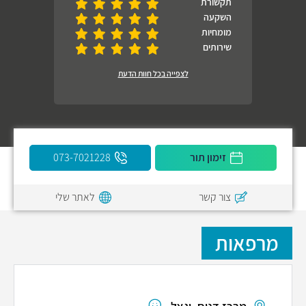
תקשורת
השקעה
מומחיות
שירותים
לצפייה בכל חוות הדעת
זימון תור
073-7021228
צור קשר
לאתר שלי
מרפאות