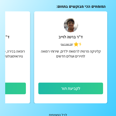
המומחים הכי מבוקשים בתחום:
ד"ר ברטה לוייב
ד"ר אס
5
5
(
24 חוות דעת
)
קליניקה פרטית לרפואת ילדים, שירותי רפואה
רופאה בכירה, מנה
לתיירים ועולים חדשים
נוירואימונולוגיות, 
לקביעת תור
לק
לכל המומחים