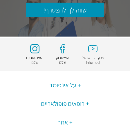
שווה לך להצטרף!
ערוץ הוידאו של
הפייסבוק
האינסטגרם
Infomed
שלנו
שלנו
על אינפומד
רופאים פופולאריים
אזור