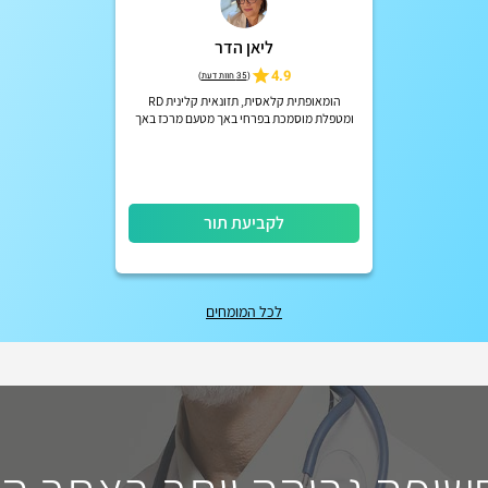
ליאן הדר
4.9
(
35 חוות דעת
)
הומאופתית קלאסית, תזונאית קלינית RD
ומטפלת מוסמכת בפרחי באך מטעם מרכז באך
הרשמי באנגליה
לקביעת תור
לכל המומחים