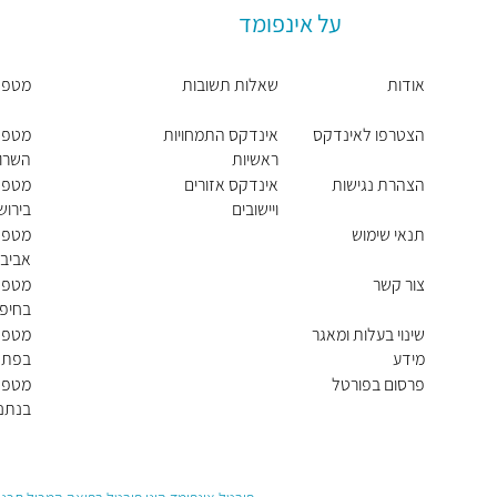
על אינפומד
אודות
שאלות תשובות
מטפל
הצטרפו לאינדקס
אינדקס התמחויות
מטפל
ראשיות
השרון
הצהרת נגישות
אינדקס אזורים
מטפל
ויישובים
בירוש
תנאי שימוש
מטפל
אביב 
צור קשר
מטפל
בחיפ
שינוי בעלות ומאגר
מטפל
מידע
בפתח
פרסום בפורטל
מטפל
בנתני