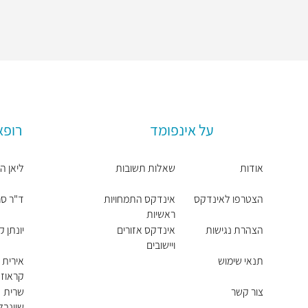
על אינפומד
רופא
אודות
שאלות תשובות
ליאן ה
הצטרפו לאינדקס
אינדקס התמחויות
ד"ר סר
ראשיות
הצהרת נגישות
אינדקס אזורים
יונתן 
ויישובים
תנאי שימוש
אירית
קראוז
צור קשר
שרית
שיינבל