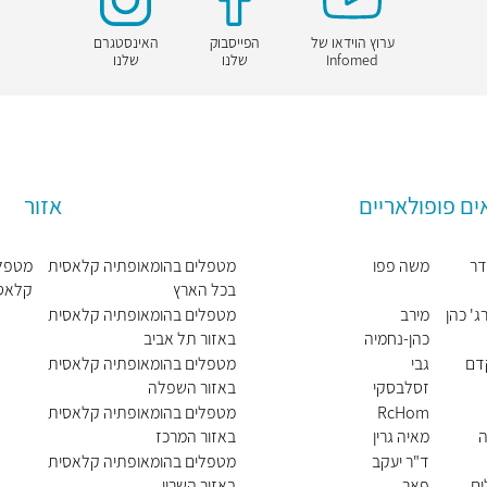
ערוץ הוידאו של
הפייסבוק
האינסטגרם
Infomed
שלנו
שלנו
ים פופולאריים
אזור
דר
משה פפו
מטפלים בהומאופתיה קלאסית
מטפלי
בכל הארץ
קלאסי
ג' כהן
מירב
מטפלים בהומאופתיה קלאסית
כהן-נחמיה
באזור תל אביב
קדם
גבי
מטפלים בהומאופתיה קלאסית
זסלבסקי
באזור השפלה
RcHom
מטפלים בהומאופתיה קלאסית
ה
מאיה גרין
באזור המרכז
ד"ר יעקב
מטפלים בהומאופתיה קלאסית
ום
פאר
באזור השרון