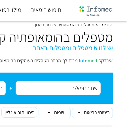
חיפוש רופאים
מילון רפוא
סוף
אינפומד
>
מטפלים
>
הומאופתיה
>
רמת השרון
התפריט
הראשי.
מטפלים בהומאופתיה ק
יש לנו 6 מטפלים ומטפלות באתר
אינדקס
med
Info
מרכז לך מבחר מטפלים העוסקים בהומאופת
או
ביטוחי בריאות
שפות
זימון תור אונליין