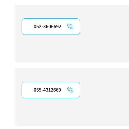
052-3606692
055-4312669