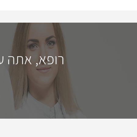
רופא, אתה ע