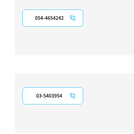
054-4654242
03-5403954