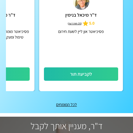
ד"ר מיכאל בנימין
ד"ר מיכא
4.9
5.0
(
20 חוות דעת
)
פסיכיאטר און ליין לשעת חירום
פסיכיאטר מומחה מט
טיפול ומעקב מק
הפרעות קשב וריכוז
וכרוניו
לקביעת תור
לק
לכל המומחים
ד"ר, מעניין אותך לקבל