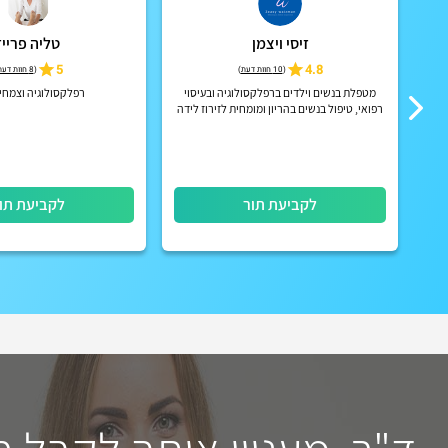
זיסי ויצמן
טליה פרייז
5
4.8
(
10 חוות דעת
)
(
8 חוות דעת
מטפלת בנשים וילדים ברפלקסולוגיה ובעיסוי
רפלקסולוגיה וצמחי
רפואי, טיפול בנשים בהריון ומומחית לזירוז לידה
לקביעת תור
לקביעת תו