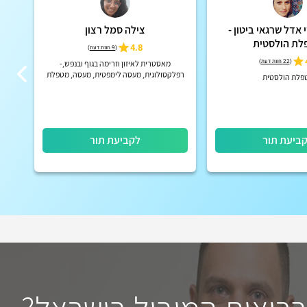
אדל שרגאי ביטון -
צילה סמל רצון
ר
לת הולסטית
4.8
(
9 חוות דעת
)
(
22 חוות דעת
)
מאסטרית לאיזון וזרימה בגוף ובנפש,-
רפלקסולוגית, מעסה לימפטית, מעסה, מטפלת
פלת הולסטית
אנרגטית מרחוק ומקדמת אורח חיים בריא
ביעת תור
לקביעת תור