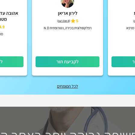
לירון אריאן
אהובה עדי 
מטפ
5
)
(
4 חוות דעת
)
4.9
 מרפא
רפלקסולוגית בכירה, נטורופתית N.D
מט
ר
לקביעת תור
לק
לכל המומחים