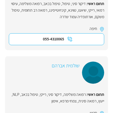
תחום ראשי:
דיקור סיני
,
טיפול
,
טיפול בכאב
,
רפואה משלימה
,
עיסוי
רפואי
,
רייקי
,
שיאצו
,
טווינא
,
קינזיוטייפינג
,
‏רפואה רב תחומית
,
טיפול
משקם
,
אורתופדיה עמוד שדרה
חיפה
055-4310065
שולמית אברהם
תחום ראשי:
רפואה משלימה
,
דיקור סיני
,
רייקי
,
טיפול בכאב
,
NLP
,
ייעוץ
,
רפואה סינית
,
צמחי מרפא
,
אימון
חריש