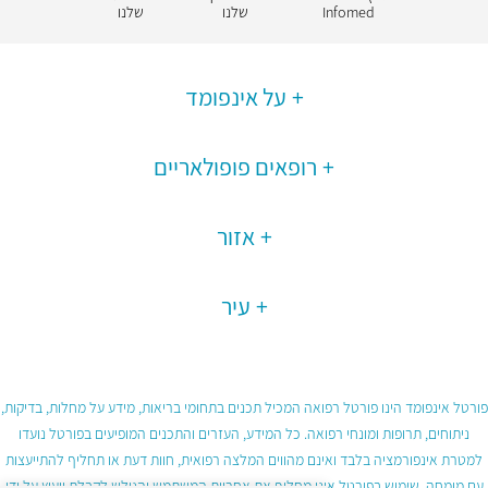
Infomed
שלנו
שלנו
על אינפומד
רופאים פופולאריים
אזור
עיר
פורטל אינפומד הינו פורטל רפואה המכיל תכנים בתחומי בריאות, מידע על מחלות, בדיקות,
ניתוחים, תרופות ומונחי רפואה. כל המידע, העזרים והתכנים המופיעים בפורטל נועדו
למטרת אינפורמציה בלבד ואינם מהווים המלצה רפואית, חוות דעת או תחליף להתייעצות
עם מומחה. שימוש בפורטל אינו מחליף את אחריות המשתמש והגולש לקבלת ייעוץ על ידי