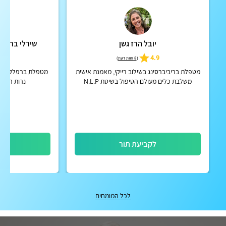
יובל הרז גשן
שירלי ברבי -
5
4.9
(
8 חוות דעת
)
מטפלת בריביברסינג בשילוב רייקי, מאמנת אישית
מטפלת ברפלקסולוגי
משלבת כלים מעולם הטיפול בשיטת N.L.P
נרות הופי,
ופסיכולוגיה חיובית
לקביעת תור
לק
לכל המומחים