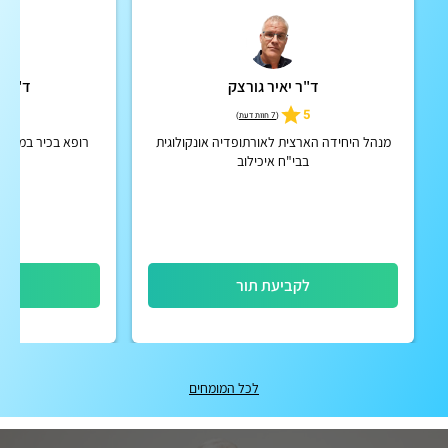
ד"ר יאיר גורצק
ד"ר פ
5.0
5
(
7 חוות דעת
)
מנהל היחידה הארצית לאורתופדיה אונקולוגית
רופא בכיר במחלק
בבי"ח איכילוב
לקביעת תור
לק
לכל המומחים