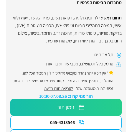
מחברות הביטוח הפרטיות
תחום ראשי:
יילוד וגינקולוגיה, רפואת נשים
,
פריון האישה
,
ייעוץ וליווי
אישי
,
תמיכה בתהליכי פוריות וטיפולי IVF
,
הפריה חוץ גופית (IVF)
,
בדיקות פוריות
,
טיפולי פוריות
,
תרומת זרע
,
תרומת ביציות
,
צילום
רחם בקצף
,
בדיקות ליווי הריון
,
שקיפות עורפית
תל אביב יפו
פרטי
,
כללית מושלם
,
מכבי שירותי בריאות
"אין רופא יותר נהדר ומקצועי מדוקטור לוין הסביר הכל לפני
התהליך ,בתהליך עצמו היה מאוד קשוב עצר שראה שיש צורך באמת
זכיתי להיות מטופלת שלו"
לקריאת חוות הדעת
תור פנוי קרוב: 07.08.26 10:30
זימון תור
055-4313546