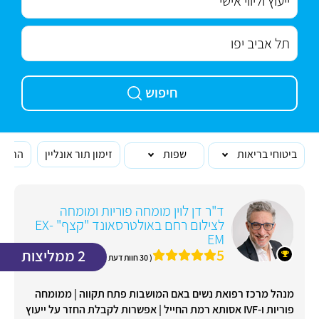
חיפוש
ביטוחי בריאות
שפות
זימון תור אונליין
הרופא
ד"ר דן לוין מומחה פוריות ומומחה
לצילום רחם באולטרסאונד "קצף" EX-
EM
5
2 ממליצות
( 30 חוות דעת )
מנהל מרכז רפואת נשים באם המושבות פתח תקווה | ממומחה
פוריות ו-IVF אסותא רמת החייל | אפשרות לקבלת החזר על ייעוץ