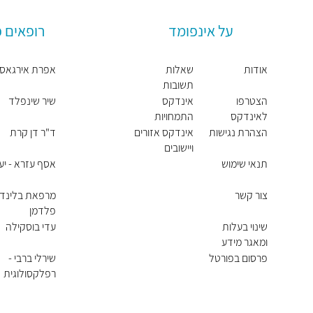
על אינפומד
רופאים פ
אודות
שאלות
אפרת אירגאס
תשובות
הצטרפו
אינדקס
שיר שינפלד
לאינדקס
התמחויות
ראשיות
הצהרת נגישות
אינדקס אזורים
ד"ר דן קרת
ויישובים
תנאי שימוש
אסף עזרא - יע
צור קשר
מרפאת בלינד
פלדמן
שינוי בעלות
עדי בוסקילה
ומאגר מידע
פרסום בפורטל
שירלי ברבי -
רפלקסולוגית
בכירה