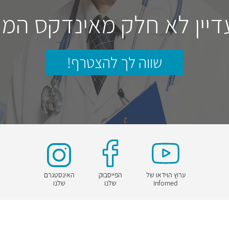
דיין לא חלק מאינדקס המו
שווה לך להצטרף!
ערוץ הוידאו של
הפייסבוק
האינסטגרם
Infomed
שלנו
שלנו