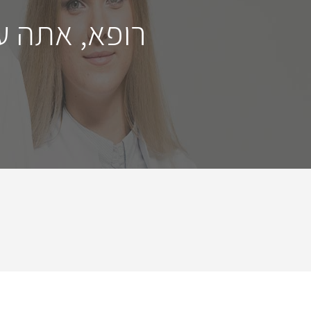
רופא, אתה ע