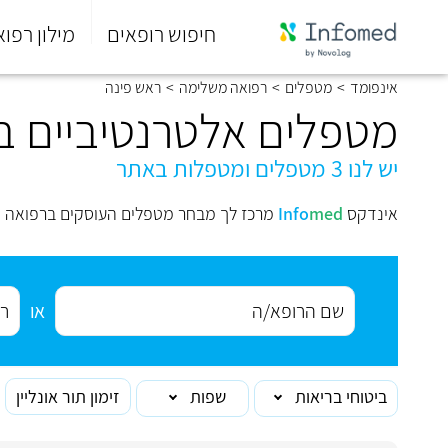
חיפוש רופאים
מילון רפוא
סוף
אינפומד
>
מטפלים
>
רפואה משלימה
>
ראש פינה
התפריט
הראשי.
מטפלים אלטרנטיביים ב
יש לנו 3 מטפלים ומטפלות באתר
אינדקס
med
Info
מרכז לך מבחר מטפלים העוסקים ברפואה מ
או
ביטוחי בריאות
שפות
זימון תור אונליין