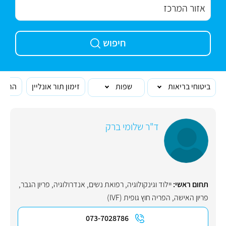
חיפוש
ביטוחי בריאות
שפות
זימון תור אונליין
הרופא
ד"ר שלומי ברק
תחום ראשי:
יילוד וגינקולוגיה, רפואת נשים
,
אנדרולוגיה
,
פריון הגבר
,
פריון האישה
,
הפריה חוץ גופית (IVF)
073-7028786