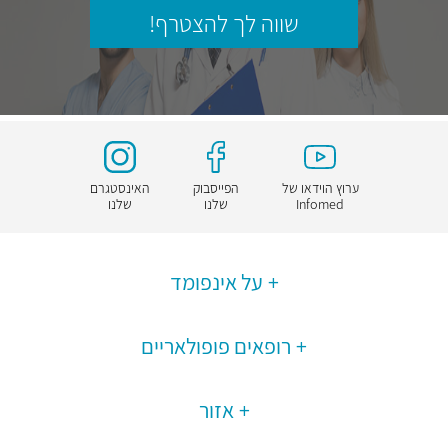
שווה לך להצטרף!
ערוץ הוידאו של
הפייסבוק
האינסטגרם
Infomed
שלנו
שלנו
על אינפומד
רופאים פופולאריים
אזור