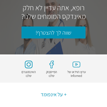
רופא, אתה עדיין לא חלק
מאינדקס המומחים שלנו?
שווה לך להצטרף!
ערוץ הוידאו של
הפייסבוק
האינסטגרם
Infomed
שלנו
שלנו
על אינפומד