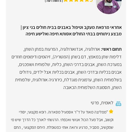
( 5 חוות דעת )
אחראי מרפאת מעקב וטיפול באבנים בבית חולים בני ציון |
מבצע ניתוחים בבתי החולים אסותא חיפה ואלישע חיפה
תחום ראשי:
אורולוגיה
,
אנדואורולוגיה
,
הפרעות במתן השתן
,
דליפות שתן במאמץ
,
דם בשתן (המטוריה)
,
זיהומים ודימומים חוזרים
במערכת השתן
,
אבנים בדרכי השתן, כליות, שלפוחית ושופכנים
,
אבנים בכליות ובדרכי השתן
,
אבנים בכליות אצל ילדים
,
גידולים
בשלפוחית השתן
,
ערמונית מוגדלת
,
כירורגיה אורולוגית
,
שלפוחית
השתן
,
תסמונת השלפוחית הכאובה
לאומית
,
פרטי
"ממליצה מאוד על ד"ר אסמעיל מסארוה. רופא מקצועי, יסודי
וקשוב, אבל מעל הכול אנושי ואכפתי. הרגשתי לאורך כל הדרך שיש מי
שמקשיב, מסביר, מרגיע ורואה אותי כמטופלת. היחס המקצועי , החם