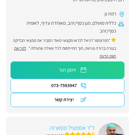
רמת גן
כללית מושלם
,
מגן כסף/זהב
,
מאוחדת עדיף
,
לאומית
כסף/זהב
"הפרופסור דניאל לנדאו מקצועי מאוד הסביר את ממצאי הבדיקה
בצורה ברורה ונגישה, תוך התייחסות לכל שאלה שהעלתי."
לקריאת
חוות הדעת
זימון תור
073-7593947
יצירת קשר
ד"ר אסמעיל מסארוה
5