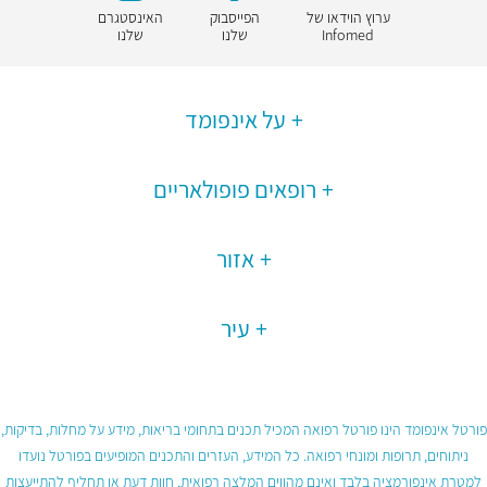
ערוץ הוידאו של
הפייסבוק
האינסטגרם
Infomed
שלנו
שלנו
על אינפומד
רופאים פופולאריים
אזור
עיר
פורטל אינפומד הינו פורטל רפואה המכיל תכנים בתחומי בריאות, מידע על מחלות, בדיקות,
ניתוחים, תרופות ומונחי רפואה. כל המידע, העזרים והתכנים המופיעים בפורטל נועדו
למטרת אינפורמציה בלבד ואינם מהווים המלצה רפואית, חוות דעת או תחליף להתייעצות