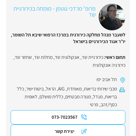
פרופ' מרדכי גוטמן - מומחה בכירורגיית
שד
לשעבר מנהל מחלקה כירורגית במרכז הרפואי שיבא תל השומר,
יו"ר אגוד הכירורגיים בישראל
תחום ראשי:
כירורגיית שד
,
אונקולוגית שד
,
מחלות שד
,
שחזור שד
,
כירורגיה אונקולוגית
תל אביב יפו
מכבי שירותי בריאות
,
מאוחדת
,
AIG
,
הראל
,
ביטוח ישיר
,
כלל
בריאות
,
מגדל
,
מנורה מבטחים
,
כללית מושלם
,
לאומית
כסף/זהב
,
פרטי
073-7023567
יצירת קשר