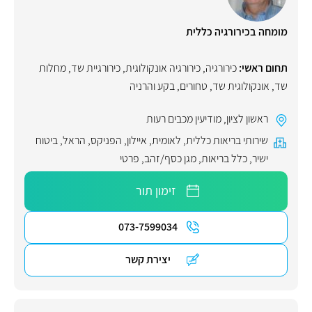
מומחה בכירורגיה כללית
תחום ראשי:
כירורגיה
,
כירורגיה אונקולוגית
,
כירורגיית שד
,
מחלות
שד
,
אונקולוגית שד
,
טחורים
,
בקע והרניה
ראשון לציון
,
מודיעין מכבים רעות
שירותי בריאות כללית
,
לאומית
,
איילון
,
הפניקס
,
הראל
,
ביטוח
ישיר
,
כלל בריאות
,
מגן כסף/זהב
,
פרטי
זימון תור
073-7599034
יצירת קשר