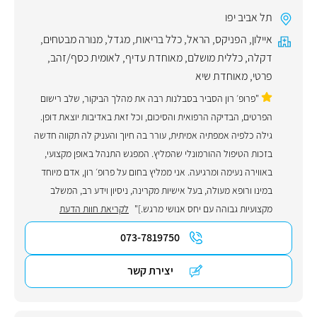
תל אביב יפו
איילון
,
הפניקס
,
הראל
,
כלל בריאות
,
מגדל
,
מנורה מבטחים
,
דקלה
,
כללית מושלם
,
מאוחדת עדיף
,
לאומית כסף/זהב
,
פרטי
,
מאוחדת שיא
"פרופ׳ רון הסביר בסבלנות רבה את מהלך הביקור, שלב רישום
הפרטים, הבדיקה הרפואית והסיכום, וכל זאת באדיבות יוצאת דופן.
גילה כלפיה אמפתיה אמיתית, עורר בה חיוך והעניק לה תקווה חדשה
בזכות הטיפול ההורמונלי שהמליץ. המפגש התנהל באופן מקצועי,
באווירה נעימה ומרגיעה. אני ממליץ בחום על פרופ׳ רון, אדם מיוחד
במינו ורופא מעולה, בעל אישיות מקרינה, ניסיון וידע רב, המשלב
מקצועיות גבוהה עם יחס אנושי מרגש.]"
לקריאת חוות הדעת
073-7819750
יצירת קשר