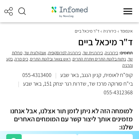
אינפומד
כירורגיה
ד"ר מיכאל ביים
ד"ר מיכאל ביים
תחומים:
כירורגיה
,
כירורגיית שד
,
כירורגיה לפרוסקופית
,
אונקולוגית שד
,
מחלות
שד
,
ניתוח בלוטת התריס ויותרת התריס
,
ראש צוואר ובלוטת התריס
,
כיס מרה
,
בקע
והרניה
קופ"ח לאומית, קניון הנגב, באר שבע
|
055-4313400
בי"ח סורוקה מרכז שד, שדרות רגר יצחק 151, באר שבע
|
055-4312368
למומחה הזה לא ניתן לזמן תור אצלנו, אבל אנחנו
מזמינים אותך ליצור קשר עם המומחים האחרים
שלנו: