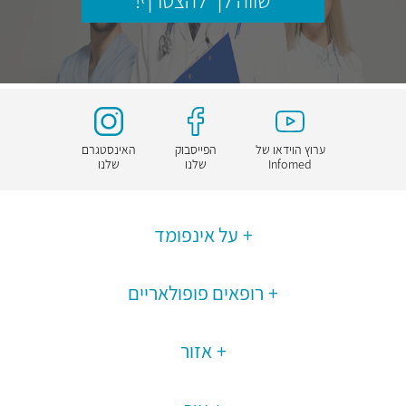
שווה לך להצטרף!
ערוץ הוידאו של
הפייסבוק
האינסטגרם
Infomed
שלנו
שלנו
על אינפומד
רופאים פופולאריים
אזור