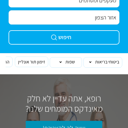
חיפוש
ביטוחי בריאות
שפות
זימון תור אונליין
הרופא
רופא, אתה עדיין לא חלק
מאינדקס המומחים שלנו?