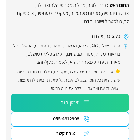
תחום ראשי:
קרדיולוגיה
,
מחלות מסתמי הלב ואקו לב
,
אקוקרדיוגרפיה
,
מחלות מסתמיות
,
מעקפים ומסתמים
,
אי ספיקת
לב
,
כולסטרול ושומני הדם
נס ציונה
,
אשדוד
פרטי
,
איילון
,
AIG
,
אליהו
,
הכשרת היישוב
,
הפניקס
,
הראל
,
כלל
בריאות
,
מגדל
,
מנורה מבטחים
,
דקלה
,
כללית מושלם
,
מאוחדת עדיף
,
מאוחדת שיא
,
לאומית כסף/זהב
"פרופסור שמעוני נעימה מאד, מקצועית, סבלנית נותנת הרגשה
שיש לה את כל הזמן שבעולם לענות על שאלות . באתי להתייעצות
ויצאתי רגועה ומרוצה!!"
לקריאת חוות הדעת
זימון תור
055-4312908
יצירת קשר