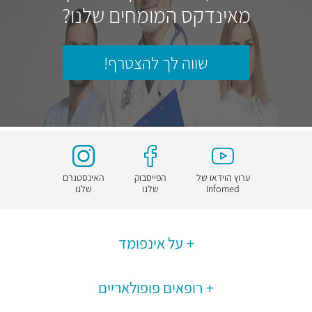
מאינדקס המומחים שלנו?
שווה לך להצטרף!
ערוץ הוידאו של
הפייסבוק
האינסטגרם
Infomed
שלנו
שלנו
על אינפומד
רופאים פופולאריים