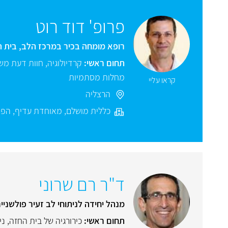
פרופ' דוד רוט
רופא מומחה בכיר במרכז הלב, בית ה
תחום ראשי:
קרדיולוגיה
,
חוות דעת מש
מחלות מסתמיות
קראו עליי
הרצליה
כללית מושלם
,
מאוחדת עדיף
,
הפנ
ד"ר רם שרוני
מנהל יחידה לניתוחי לב זעיר פולשניים
תחום ראשי:
כירורגיה של בית החזה
,
ני