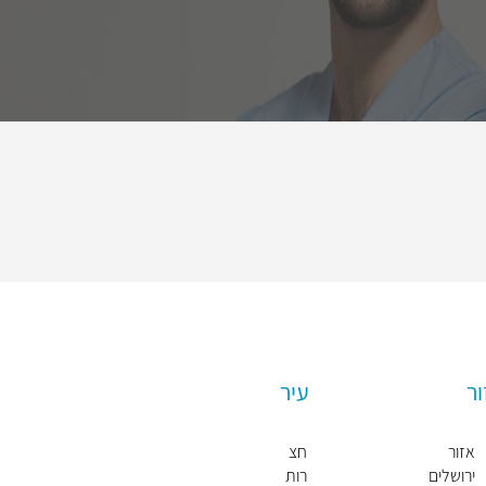
ור
עיר
אזור
חצ
ירושלים
רות