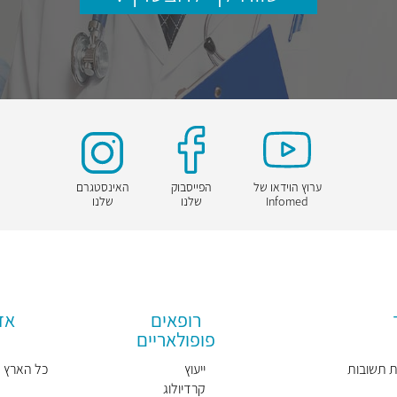
ערוץ הוידאו של
הפייסבוק
האינסטגרם
Infomed
שלנו
שלנו
רופאים
אז
פופולאריים
 תשובות
ייעוץ
כל הארץ
קרדיולוג