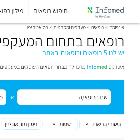
חיפוש רופאים
מילון רפוא
סוף
אינפומד
>
רופאים
>
מעקפים ומסתמים
>
תל אביב יפו
התפריט
הראשי.
רופאים בתחום המעקפים
יש לנו 5 רופאים ורופאות באתר
אינדקס
med
Info
מרכז לך מבחר רופאים העוסקים במעקפים ו
או
ביטוחי בריאות
שפות
זימון תור אונליין