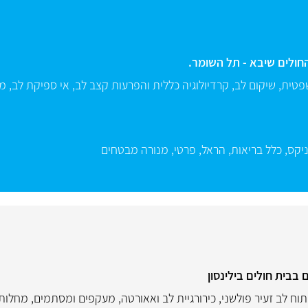
חולים שיבא - תל השומר.
פטית
,
שיקום לב
,
קרדיולוגיה כללית והפרעות קצב לב
,
אי ספיקת לב
,
מע
יקס
,
כלל בריאות
,
הראל
,
פרטי
,
מנורה מבטחים
 בבית חולים בילינסון
תוח לב זעיר פולשני
,
כירורגיית לב ואאורטה
,
מעקפים ומסתמים
,
מחלות 