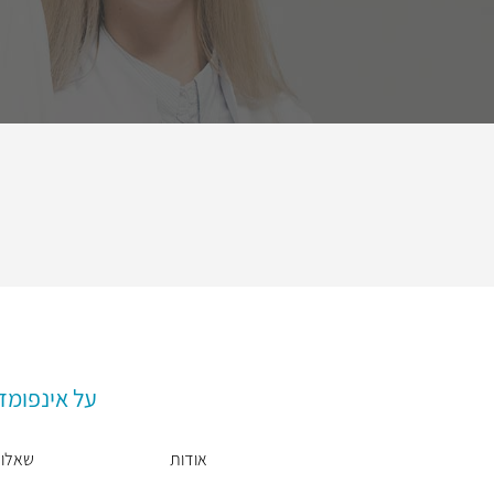
על אינפומד
אודות
שאלות