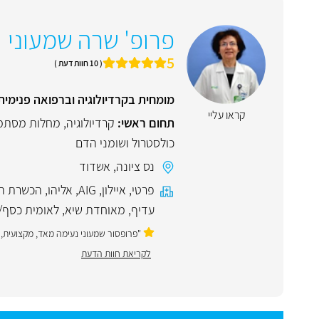
פרופ' שרה שמעוני
5
( 10 חוות דעת )
מומחית בקרדיולוגיה וברפואה פנימית
קראו עליי
תחום ראשי:
קרדיולוגיה
,
מחלות מסתמי
כולסטרול ושומני הדם
נס ציונה
,
אשדוד
פרטי
,
איילון
,
AIG
,
אליהו
,
הכשרת הי
עדיף
,
מאוחדת שיא
,
לאומית כסף/
"פרופסור שמעוני נעימה מאד, מקצועית, 
לקריאת חוות הדעת